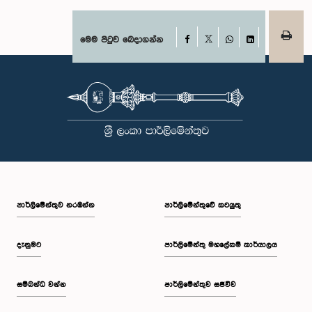
Facebook
මෙම පිටුව බෙදාගන්න
X
WhatsApp
LinkedIn
පාර්ලි‌මේන්තුව නරඹන්න
පාර්ලිමේන්තුවේ කටයුතු
දැනුමට
පාර්ලිමේන්තු මහලේකම් කාර්යාලය
සම්බන්ධ වන්න
පාර්ලිමේන්තුව සජීවීව