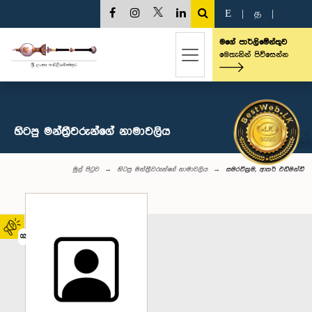
E
|
த
|
මගේ පාර්ලිමේන්තුව
මෙතැනින් පිවිසෙන්න
හිටපු මන්ත්‍රීවරුන්ගේ නාමාවලිය
මුල් පිටුව
හිටපු මන්ත්‍රීවරුන්ගේ නාමාවලිය
සමරවික්‍රම, ආතර් එඩ්මන්ඩ්
02