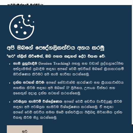
පාර්ලි‌මේන්තුවේ මන්ත්‍රීවරු
මුල් පිටුව
පාර්ලිමේන්තු ජංගම යෙදුම
අපි ඔබගේ පෞද්ගලිකත්වය අගය කරමු
"හරි" ක්ලික් කිරීමෙන්, ඔබ පහත සඳහන් දේට එකඟ වේ:
සැසි ලුහුබැඳීම (Session Tracking):
පහසු සහ වඩාත් පුද්ගලාරෝපිත
අත්දැකීමක් ලබාදීම සඳහා අපගේ වෙබ් අඩවියේ ඔබගේ ක්‍රියාකාරකම්
නිරීක්ෂණය කිරීමට අපි සැසි භාවිතා කරන්නෙමු.
අප හා සම්බන්ධ වී සිටින්න :
දත්ත සටහන් කිරීම:
අපගේ සේවාවන්හි ආරක්ෂාව සහ ක්‍රියාකාරීත්වය
සහතික කිරීම සඳහා අපි ඔබගේ IP ලිපිනය, උපාංග විස්තර සහ
අනෙකුත් අදාළ දත්ත සටහන් කරගන්නෙමු.
සම්මාන
පරිශීලක හැසිරීම් විශ්ලේෂණය:
අපගේ වෙබ් අඩවිය වැඩිදියුණු කිරීම
සඳහා අපි පරිශීලක හැසිරීම විශ්ලේෂණය කරන්නෙමු. ඒ සඳහා
අපගේ වෙබ් අඩවිය සමඟ ඔබේ අන්තර්ක්‍රියා පිළිබඳ නිර්නාමික දත්ත
පෞද්ගලිකත්ව ප්‍රතිපත්තිය
එකතු කිරීම සිදු කරන්නෙමු.
© ශ්‍රී ලංකා පාර්ලි‌මේන්තුව.
හරි