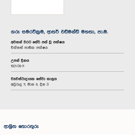
ගරු සමරවික්‍රම, ආතර් එඩ්මන්ඩ් මහතා, පා.ම.
අවසන් වරට තේරී පත් වූ පක්ෂය
එක්සත් ජාතික පක්ෂය
උපන් දිනය
1921-09-11
ව්‍යවස්ථාදායක සේවා කාලය
අවුරුදු 11, මාස 6, දින 3
ආශ්‍රිත තොරතුරු