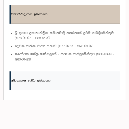
ව්‍යවස්ථාදායක ඉතිහාසය
ශ්‍රී ලංකා ප්‍රජාතාන්ත්‍රික සමාජවාදී ජනරජයේ ප්‍රථම පාර්ලිමේන්තුව
(1978-09-07 - 1988-12-20)
දෙවන ජාතික රාජ්‍ය සභාව (1977-07-21 - 1978-09-07)
නියෝජිත මන්ත්‍රි මණ්ඩලයේ - සිව්වන පාර්ලිමේන්තුව (1960-03-19 -
1960-04-23)
අමාත්‍යාංශ සේවා ඉතිහාසය