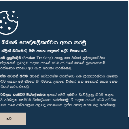
ි ඔබගේ පෞද්ගලිකත්වය අගය කරමු
" ක්ලික් කිරීමෙන්, ඔබ පහත සඳහන් දේට එකඟ වේ:
ැසි ලුහුබැඳීම (Session Tracking):
පහසු සහ වඩාත් පුද්ගලාරෝපිත
ත්දැකීමක් ලබාදීම සඳහා අපගේ වෙබ් අඩවියේ ඔබගේ ක්‍රියාකාරකම්
ිරීක්ෂණය කිරීමට අපි සැසි භාවිතා කරන්නෙමු.
ත්ත සටහන් කිරීම:
අපගේ සේවාවන්හි ආරක්ෂාව සහ ක්‍රියාකාරීත්වය සහතික
ිරීම සඳහා අපි ඔබගේ IP ලිපිනය, උපාංග විස්තර සහ අනෙකුත් අදාළ දත්ත
ටහන් කරගන්නෙමු.
රිශීලක හැසිරීම් විශ්ලේෂණය:
අපගේ වෙබ් අඩවිය වැඩිදියුණු කිරීම සඳහා
පි පරිශීලක හැසිරීම විශ්ලේෂණය කරන්නෙමු. ඒ සඳහා අපගේ වෙබ් අඩවිය
මඟ ඔබේ අන්තර්ක්‍රියා පිළිබඳ නිර්නාමික දත්ත එකතු කිරීම සිදු කරන්නෙමු.
හරි
නිර්මාණය සහ සංවර්ධනය
TekGeeks