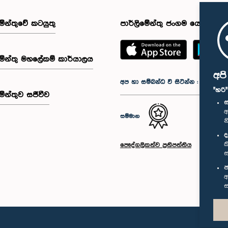
මේන්තුවේ කටයුතු
පාර්ලිමේන්තු ජංගම යෙදුම
මේන්තු මහලේකම් කාර්යාලය
අප
අප හා සම්බන්ධ වී සිටින්න :
"හරි
මේන්තුව සජීවීව
ස
අ
සම්මාන
න
ද
ක
පෞද්ගලිකත්ව ප්‍රතිපත්තිය
ස
ප
අ
ස