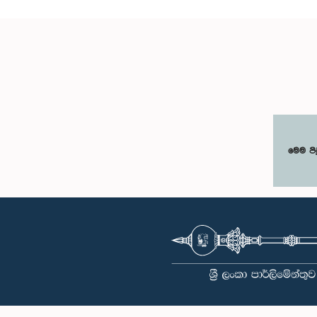
මෙම පි