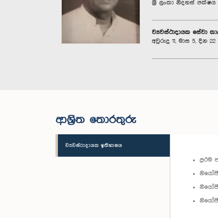
ශ්‍රී ලංකා නිදහස් පක්ෂය
ව්‍යවස්ථාදායක සේවා ක
අවුරුදු 11, මාස 5, දින 22
ආශ්‍රිත තොරතුරු
ව්‍යවස්ථාදායක ඉතිහාසය
ප්‍රථම 
නියෝජි
නියෝජි
නියෝජි