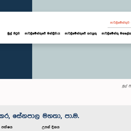
පාර්ලි‌මේන්තු
මුල් පිටුව
පාර්ලි‌මේන්තුවේ මන්ත්‍රීවරු
පාර්ලිමේන්තුවේ කටයුතු
පාර්ලිමේන්තු මහලේක
මුල් ප
ර, සේනපාල මහතා, පා.ම.
ූ පක්ෂය
උපන් දිනය