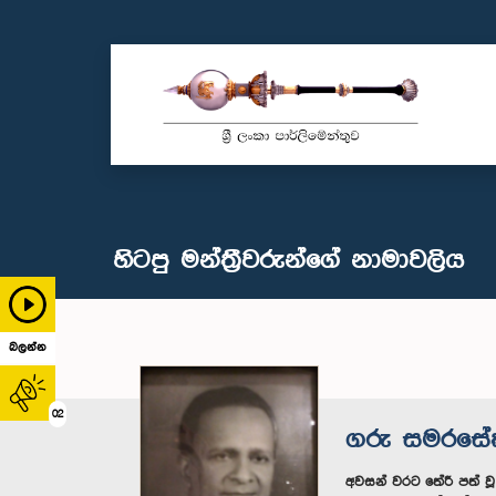
හිටපු මන්ත්‍රීවරුන්ගේ නාමාවලිය
බලන්න
02
ගරු සමරසේක
අවසන් වරට තේරී පත් ව