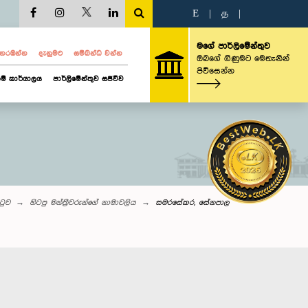
E
|
த
|
මගේ පාර්ලිමේන්තුව
ව නරඹන්න
දැනුමට
සම්බන්ධ වන්න
ඔබගේ ගිණුමට මෙතැනින්
පිවිසෙන්න
ම් කාර්යාලය
පාර්ලිමේන්තුව සජීවීව
ිටුව
හිටපු මන්ත්‍රීවරුන්ගේ නාමාවලිය
සමරසේකර, සේනපාල