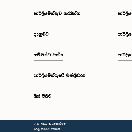
පාර්ලි‌මේන්තුව නරඹන්න
පාර්ලි
දැනුමට
පාර්ලි
සම්බන්ධ වන්න
පාර්ලි
පාර්ලි‌මේන්තුවේ මන්ත්‍රීවරු
මුල් පිටුව
© ශ්‍රී ලංකා පාර්ලි‌මේන්තුව.
සියලු හිමිකම් ඇවිරිණි.