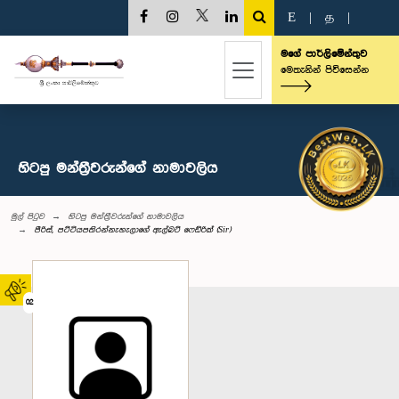
E
|
த
|
මගේ පාර්ලිමේන්තුව
මෙතැනින් පිවිසෙන්න
හිටපු මන්ත්‍රීවරුන්ගේ නාමාවලිය
මුල් පිටුව
හිටපු මන්ත්‍රීවරුන්ගේ නාමාවලිය
පීරිස්, පට්ටියපතිරන්නැහැලාගේ ඇල්බට් ෆෙඩ්රික් (Sir)
02