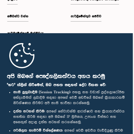
සම්බන්ධ වන්න
පාර්ලිමේන්තුව සජීවීව
පාර්ලි‌මේන්තුවේ මන්ත්‍රීවරු
මුල් පිටුව
පාර්ලිමේන්තු ජංගම යෙදුම
අපි ඔබගේ පෞද්ගලිකත්වය අගය කරමු
"හරි" ක්ලික් කිරීමෙන්, ඔබ පහත සඳහන් දේට එකඟ වේ:
සැසි ලුහුබැඳීම (Session Tracking):
පහසු සහ වඩාත් පුද්ගලාරෝපිත
අත්දැකීමක් ලබාදීම සඳහා අපගේ වෙබ් අඩවියේ ඔබගේ ක්‍රියාකාරකම්
නිරීක්ෂණය කිරීමට අපි සැසි භාවිතා කරන්නෙමු.
අප හා සම්බන්ධ වී සිටින්න :
දත්ත සටහන් කිරීම:
අපගේ සේවාවන්හි ආරක්ෂාව සහ ක්‍රියාකාරීත්වය
සහතික කිරීම සඳහා අපි ඔබගේ IP ලිපිනය, උපාංග විස්තර සහ
අනෙකුත් අදාළ දත්ත සටහන් කරගන්නෙමු.
සම්මාන
පරිශීලක හැසිරීම් විශ්ලේෂණය:
අපගේ වෙබ් අඩවිය වැඩිදියුණු කිරීම