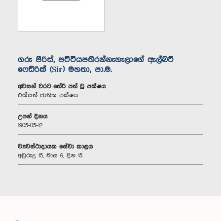
ගරු පීරිස්, පට්ටියපතිරන්නැහැලාගේ ඇල්බට්
ෆෙඩ්රික් (Sir) මහතා, පා.ම.
අවසන් වරට තේරී පත් වූ පක්ෂය
එක්සත් ජාතික පක්ෂය
උපන් දිනය
1905-05-12
ව්‍යවස්ථාදායක සේවා කාලය
අවුරුදු 15, මාස 6, දින 15