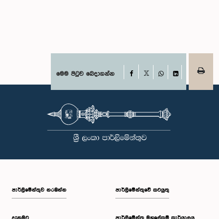
Facebook
මෙම පිටුව බෙදාගන්න
X
WhatsApp
LinkedIn
පාර්ලි‌මේන්තුව නරඹන්න
පාර්ලිමේන්තුවේ කටයුතු
දැනුමට
පාර්ලිමේන්තු මහලේකම් කාර්යාලය