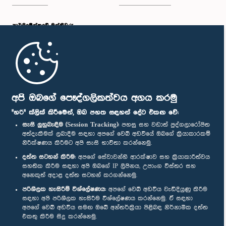
පාර්ලි‌මේන්තුවේ මන්ත්‍රීවරු
මුල් පිටුව
පාර්ලිමේන්තු ජංගම යෙදුම
අපි ඔබගේ පෞද්ගලිකත්වය අගය කරමු
"හරි" ක්ලික් කිරීමෙන්, ඔබ පහත සඳහන් දේට එකඟ වේ:
සැසි ලුහුබැඳීම (Session Tracking):
පහසු සහ වඩාත් පුද්ගලාරෝපිත
අත්දැකීමක් ලබාදීම සඳහා අපගේ වෙබ් අඩවියේ ඔබගේ ක්‍රියාකාරකම්
නිරීක්ෂණය කිරීමට අපි සැසි භාවිතා කරන්නෙමු.
අප හා සම්බන්ධ වී සිටින්න :
දත්ත සටහන් කිරීම:
අපගේ සේවාවන්හි ආරක්ෂාව සහ ක්‍රියාකාරීත්වය
සහතික කිරීම සඳහා අපි ඔබගේ IP ලිපිනය, උපාංග විස්තර සහ
අනෙකුත් අදාළ දත්ත සටහන් කරගන්නෙමු.
සම්මාන
පරිශීලක හැසිරීම් විශ්ලේෂණය:
අපගේ වෙබ් අඩවිය වැඩිදියුණු කිරීම
සඳහා අපි පරිශීලක හැසිරීම විශ්ලේෂණය කරන්නෙමු. ඒ සඳහා
අපගේ වෙබ් අඩවිය සමඟ ඔබේ අන්තර්ක්‍රියා පිළිබඳ නිර්නාමික දත්ත
පෞද්ගලිකත්ව ප්‍රතිපත්තිය
එකතු කිරීම සිදු කරන්නෙමු.