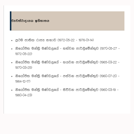
ව්‍යවස්ථාදායක ඉතිහාසය
ප්‍රථම ජාතික රාජ්‍ය සභාව (1972-05-22 - 1976-01-14)
නියෝජිත මන්ත්‍රි මණ්ඩලයේ - හත්වන පාර්ලිමේන්තුව (1970-05-27 -
1972-05-22)
නියෝජිත මන්ත්‍රි මණ්ඩලයේ - හයවන පාර්ලිමේන්තුව (1965-03-22 -
1970-03-25)
නියෝජිත මන්ත්‍රි මණ්ඩලයේ - පස්වන පාර්ලිමේන්තුව (1960-07-20 -
1964-12-17)
නියෝජිත මන්ත්‍රි මණ්ඩලයේ - සිව්වන පාර්ලිමේන්තුව (1960-03-19 -
1960-04-23)