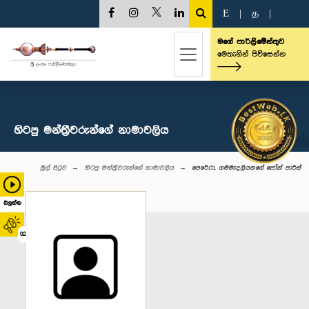
E
|
த
|
මගේ පාර්ලිමේන්තුව
මෙතැනින් පිවිසෙන්න
හිටපු මන්ත්‍රීවරුන්ගේ නාමාවලිය
මුල් පිටුව
හිටපු මන්ත්‍රීවරුන්ගේ නාමාවලිය
පෙරේරා, ගමමැදලියනගේ ජෝන් පාරිස්
බලන්න
02