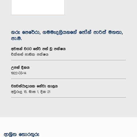
ගරු පෙරේරා, ගමමැදලියනගේ ජෝන් පාරිස් මහතා,
පා.ම.
අවසන් වරට තේරී පත් වූ පක්ෂය
එක්සත් ජාතික පක්ෂය
උපන් දිනය
1922-03-14
ව්‍යවස්ථාදායක සේවා කාලය
අවුරුදු 15, මාස 1, දින 21
ආශ්‍රිත තොරතුරු