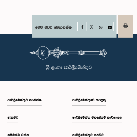
Facebook
මෙම පිටුව බෙදාගන්න
X
WhatsApp
LinkedIn
පාර්ලි‌මේන්තුව නරඹන්න
පාර්ලිමේන්තුවේ කටයුතු
දැනුමට
පාර්ලිමේන්තු මහලේකම් කාර්යාලය
සම්බන්ධ වන්න
පාර්ලිමේන්තුව සජීවීව