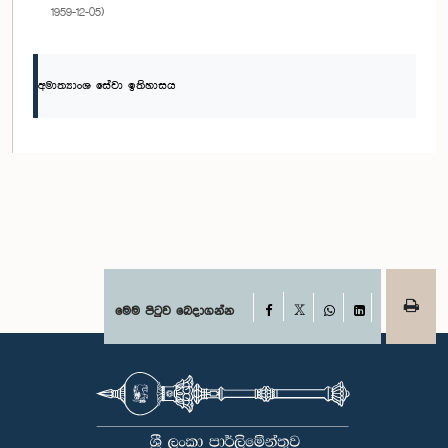
1959-12-05)
අමාත්‍යාංශ සේවා ඉතිහාසය
Facebook
මෙම පිටුව බෙදාගන්න
X
WhatsApp
LinkedIn