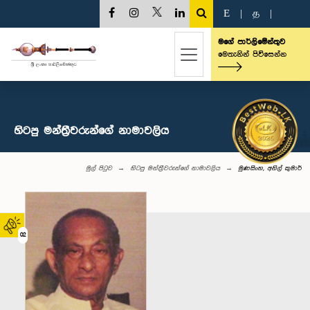
E
|
த
|
මගේ පාර්ලිමේන්තුව
මෙතැනින් පිවිසෙන්න
හිටපු මන්ත්‍රීවරුන්ගේ නාමාවලිය
මුල් පිටුව
හිටපු මන්ත්‍රීවරුන්ගේ නාමාවලිය
මුණසිංහ, අනිල් කුමාර්
02