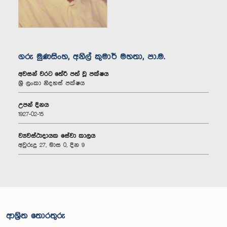
ගරු මුණසිංහ, අනිල් කුමාර් මහතා, පා.ම.
අවසන් වරට තේරී පත් වූ පක්ෂය
ශ්‍රී ලංකා නිදහස් පක්ෂය
උපන් දිනය
1927-02-15
ව්‍යවස්ථාදායක සේවා කාලය
අවුරුදු 27, මාස 0, දින 9
ආශ්‍රිත තොරතුරු