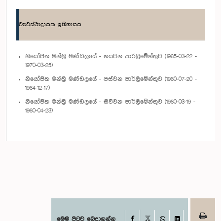
ව්‍යවස්ථාදායක ඉතිහාසය
නියෝජිත මන්ත්‍රි මණ්ඩලයේ - හයවන පාර්ලිමේන්තුව (1965-03-22 -
1970-03-25)
නියෝජිත මන්ත්‍රි මණ්ඩලයේ - පස්වන පාර්ලිමේන්තුව (1960-07-20 -
1964-12-17)
නියෝජිත මන්ත්‍රි මණ්ඩලයේ - සිව්වන පාර්ලිමේන්තුව (1960-03-19 -
1960-04-23)
Facebook
මෙම පිටුව බෙදාගන්න