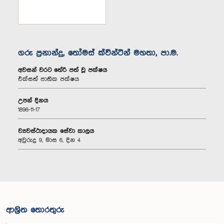
ගරු ප්‍රනාන්දු, තෝමස් ක්වින්ටින් මහතා, පා.ම.
අවසන් වරට තේරී පත් වූ පක්ෂය
එක්සත් ජාතික පක්ෂය
උපන් දිනය
1896-11-17
ව්‍යවස්ථාදායක සේවා කාලය
අවුරුදු 9, මාස 6, දින 4
ආශ්‍රිත තොරතුරු