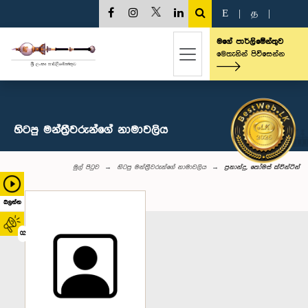
E
|
த
|
මගේ පාර්ලිමේන්තුව
මෙතැනින් පිවිසෙන්න
හිටපු මන්ත්‍රීවරුන්ගේ නාමාවලිය
මුල් පිටුව
හිටපු මන්ත්‍රීවරුන්ගේ නාමාවලිය
ප්‍රනාන්දු, තෝමස් ක්වින්ටින්
බලන්න
02