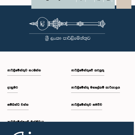
X
WhatsApp
LinkedIn
පාර්ලි‌මේන්තුව නරඹන්න
පාර්ලිමේන්තුවේ කටයුතු
දැනුමට
පාර්ලිමේන්තු මහලේකම් කාර්යාලය
සම්බන්ධ වන්න
පාර්ලිමේන්තුව සජීවීව
පාර්ලි‌මේන්තුවේ මන්ත්‍රීවරු