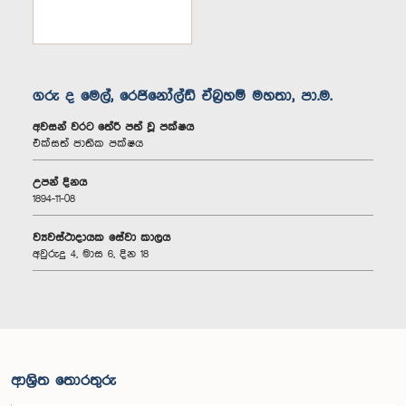
ගරු ද මෙල්, රෙජිනෝල්ඩ් ඒබ්‍රහම් මහතා, පා.ම.
අවසන් වරට තේරී පත් වූ පක්ෂය
එක්සත් ජාතික පක්ෂය
උපන් දිනය
1894-11-08
ව්‍යවස්ථාදායක සේවා කාලය
අවුරුදු 4, මාස 6, දින 18
ආශ්‍රිත තොරතුරු