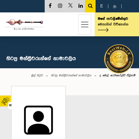
E
|
த
|
මගේ පාර්ලිමේන්තුව
මෙතැනින් පිවිසෙන්න
හිටපු මන්ත්‍රීවරුන්ගේ නාමාවලිය
මුල් පිටුව
හිටපු මන්ත්‍රීවරුන්ගේ නාමාවලිය
ද මෙල්, රෙජිනෝල්ඩ් ඒබ්‍රහම්
02