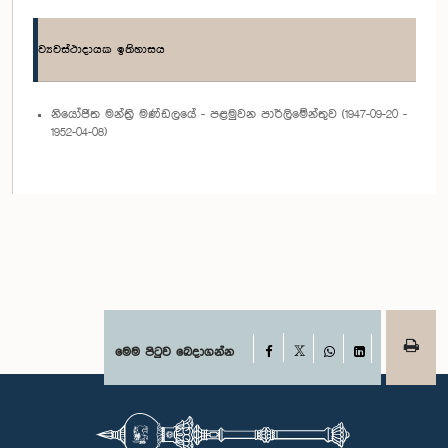
ව්‍යවස්ථාදායක ඉතිහාසය
නියෝජිත මන්ත්‍රි මණ්ඩලයේ - පළමුවන පාර්ලිමේන්තුව (1947-09-20 -
1952-04-08)
Facebook
මෙම පිටුව බෙදාගන්න
X
WhatsApp
LinkedIn