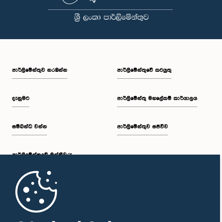
පාර්ලි‌මේන්තුව නරඹන්න
පාර්ලිමේන්තුවේ කටයුතු
දැනුමට
පාර්ලිමේන්තු මහලේකම් කාර්යාලය
සම්බන්ධ වන්න
පාර්ලිමේන්තුව සජීවීව
පාර්ලි‌මේන්තුවේ මන්ත්‍රීවරු
මුල් පිටුව