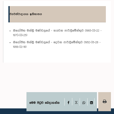
ව්‍යවස්ථාදායක ඉතිහාසය
නියෝජිත මන්ත්‍රි මණ්ඩලයේ - හයවන පාර්ලිමේන්තුව (1965-03-22 -
1970-03-25)
නියෝජිත මන්ත්‍රි මණ්ඩලයේ - දෙවන පාර්ලිමේන්තුව (1952-05-28 -
1956-02-18)
Facebook
මෙම පිටුව බෙදාගන්න
X
WhatsApp
LinkedIn