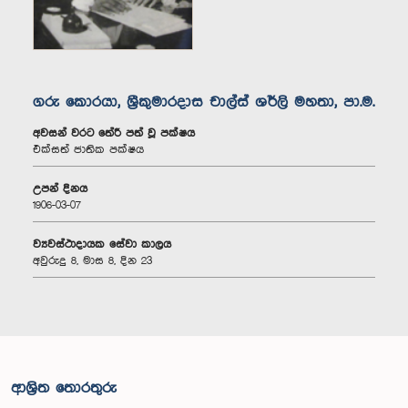
ගරු කොරයා, ශ්‍රීකුමාරදාස චාල්ස් ශර්ලි මහතා, පා.ම.
අවසන් වරට තේරී පත් වූ පක්ෂය
එක්සත් ජාතික පක්ෂය
උපන් දිනය
1906-03-07
ව්‍යවස්ථාදායක සේවා කාලය
අවුරුදු 8, මාස 8, දින 23
ආශ්‍රිත තොරතුරු