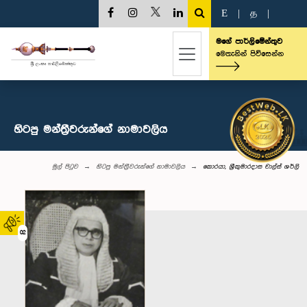
E
|
த
|
මගේ පාර්ලිමේන්තුව
මෙතැනින් පිවිසෙන්න
හිටපු මන්ත්‍රීවරුන්ගේ නාමාවලිය
මුල් පිටුව
හිටපු මන්ත්‍රීවරුන්ගේ නාමාවලිය
කොරයා, ශ්‍රීකුමාරදාස චාල්ස් ශර්ලි
02