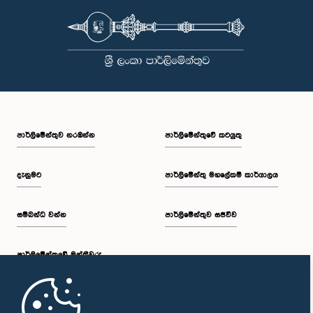
පාර්ලි‌මේන්තුව නරඹන්න
පාර්ලිමේන්තුවේ කටයුතු
දැනුමට
පාර්ලිමේන්තු මහලේකම් කාර්යාලය
සම්බන්ධ වන්න
පාර්ලිමේන්තුව සජීවීව
පාර්ලි‌මේන්තුවේ මන්ත්‍රීවරු
මුල් පිටුව