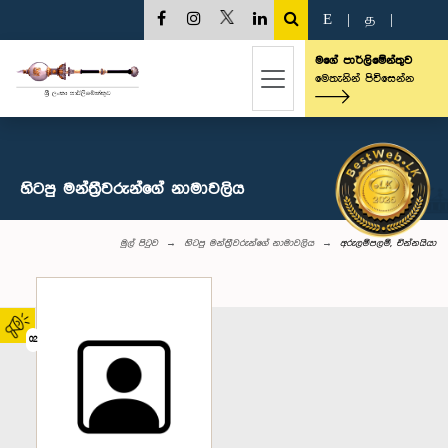
E
|
த
|
මගේ පාර්ලිමේන්තුව
මෙතැනින් පිවිසෙන්න
හිටපු මන්ත්‍රීවරුන්ගේ නාමාවලිය
මුල් පිටුව
හිටපු මන්ත්‍රීවරුන්ගේ නාමාවලිය
අරුලම්පලම්, චින්නයියා
02