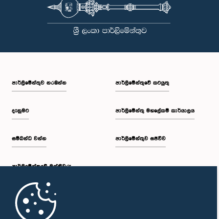
පාර්ලි‌මේන්තුව නරඹන්න
පාර්ලිමේන්තුවේ කටයුතු
දැනුමට
පාර්ලිමේන්තු මහලේකම් කාර්යාලය
සම්බන්ධ වන්න
පාර්ලිමේන්තුව සජීවීව
පාර්ලි‌මේන්තුවේ මන්ත්‍රීවරු
මුල් පිටුව