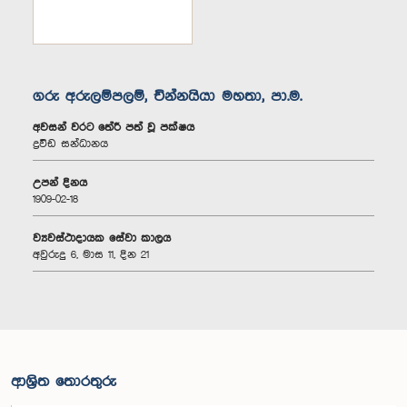
ගරු අරුලම්පලම්, චින්නයියා මහතා, පා.ම.
අවසන් වරට තේරී පත් වූ පක්ෂය
ද්‍රවිඩ සන්ධානය
උපන් දිනය
1909-02-18
ව්‍යවස්ථාදායක සේවා කාලය
අවුරුදු 6, මාස 11, දින 21
ආශ්‍රිත තොරතුරු