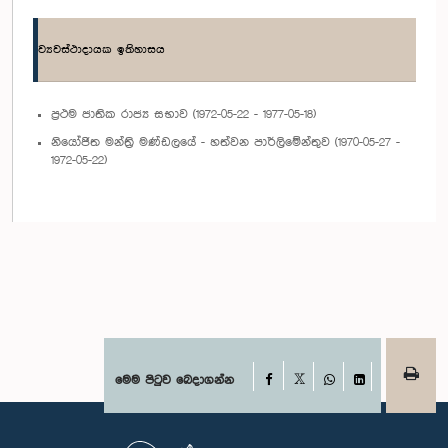
ව්‍යවස්ථාදායක ඉතිහාසය
ප්‍රථම ජාතික රාජ්‍ය සභාව (1972-05-22 - 1977-05-18)
නියෝජිත මන්ත්‍රි මණ්ඩලයේ - හත්වන පාර්ලිමේන්තුව (1970-05-27 -
1972-05-22)
Facebook
මෙම පිටුව බෙදාගන්න
X
WhatsApp
LinkedIn