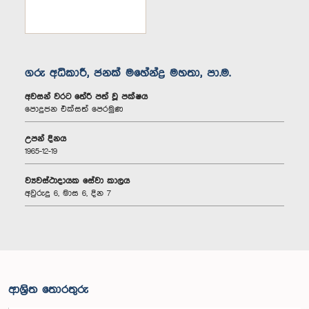
ගරු අධිකාරී, ජනක් මහේන්ද්‍ර මහතා, පා.ම.
අවසන් වරට තේරී පත් වූ පක්ෂය
පොදුජන එක්සත් පෙරමුණ
උපන් දිනය
1965-12-19
ව්‍යවස්ථාදායක සේවා කාලය
අවුරුදු 6, මාස 6, දින 7
ආශ්‍රිත තොරතුරු