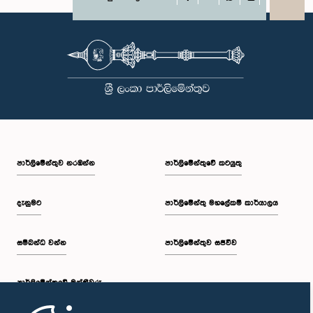
X
WhatsApp
LinkedIn
පාර්ලි‌මේන්තුව නරඹන්න
පාර්ලිමේන්තුවේ කටයුතු
දැනුමට
පාර්ලිමේන්තු මහලේකම් කාර්යාලය
සම්බන්ධ වන්න
පාර්ලිමේන්තුව සජීවීව
පාර්ලි‌මේන්තුවේ මන්ත්‍රීවරු