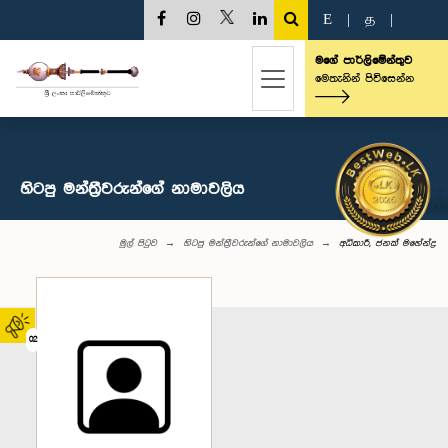
E
|
த
|
මගේ පාර්ලිමේන්තුව
මෙතැනින් පිවිසෙන්න
හිටපු මන්ත්‍රීවරුන්ගේ නාමාවලිය
මුල් පිටුව
හිටපු මන්ත්‍රීවරුන්ගේ නාමාවලිය
අධිකාරී, ජනක් මහේන්ද්‍ර
02