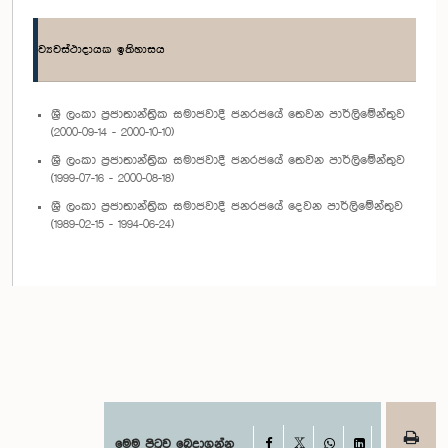
ව්‍යවස්ථාදායක ඉතිහාසය
ශ්‍රී ලංකා ප්‍රජාතාන්ත්‍රික සමාජවාදී ජනරජයේ තෙවන පාර්ලිමේන්තුව
(2000-09-14 - 2000-10-10)
ශ්‍රී ලංකා ප්‍රජාතාන්ත්‍රික සමාජවාදී ජනරජයේ තෙවන පාර්ලිමේන්තුව
(1999-07-16 - 2000-08-18)
ශ්‍රී ලංකා ප්‍රජාතාන්ත්‍රික සමාජවාදී ජනරජයේ දෙවන පාර්ලිමේන්තුව
(1989-02-15 - 1994-06-24)
Facebook
මෙම පිටුව බෙදාගන්න