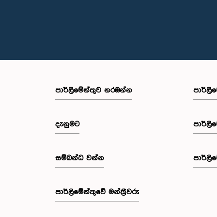
පාර්ලි‌මේන්තුව නරඹන්න
පාර්ලි
දැනුමට
පාර්ලි
සම්බන්ධ වන්න
පාර්ලි
පාර්ලි‌මේන්තුවේ මන්ත්‍රීවරු