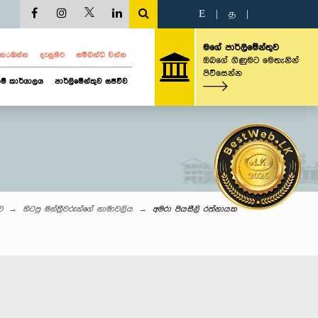
E
|
த
|
මගේ පාර්ලිමේන්තුව
ව නරඹන්න
දැනුමට
සම්බන්ධ වන්න
ඔබගේ ගිණුමට මෙතැනින්
පිවිසෙන්න
ම් කාර්යාලය
පාර්ලිමේන්තුව සජීවීව
ව
හිටපු මන්ත්‍රීවරුන්ගේ නාමාවලිය
අමරා පියසීලි රත්නායක