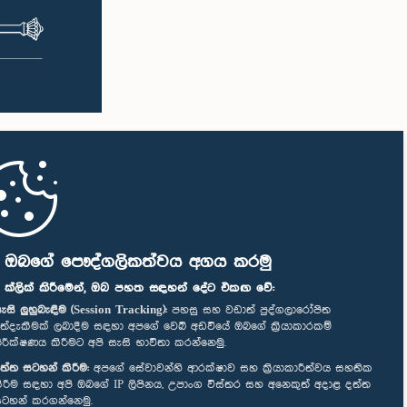
ි ඔබගේ පෞද්ගලිකත්වය අගය කරමු
" ක්ලික් කිරීමෙන්, ඔබ පහත සඳහන් දේට එකඟ වේ:
ැසි ලුහුබැඳීම (Session Tracking):
පහසු සහ වඩාත් පුද්ගලාරෝපිත
ත්දැකීමක් ලබාදීම සඳහා අපගේ වෙබ් අඩවියේ ඔබගේ ක්‍රියාකාරකම්
ිරීක්ෂණය කිරීමට අපි සැසි භාවිතා කරන්නෙමු.
ත්ත සටහන් කිරීම:
අපගේ සේවාවන්හි ආරක්ෂාව සහ ක්‍රියාකාරීත්වය සහතික
ිරීම සඳහා අපි ඔබගේ IP ලිපිනය, උපාංග විස්තර සහ අනෙකුත් අදාළ දත්ත
ටහන් කරගන්නෙමු.