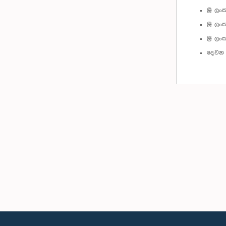
ශ්‍රී 
ශ්‍රී 
ශ්‍රී ල
දෙවන ජ