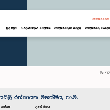
පාර්ලි‌මේන්තු
මුල් පිටුව
පාර්ලි‌මේන්තුවේ මන්ත්‍රීවරු
පාර්ලිමේන්තුවේ කටයුතු
පාර්ලිමේන්තු මහලේක
මුල් පිටු
යසීලි රත්නායක මහත්මිය, පා.ම.
ූ පක්ෂය
උපන් දිනය