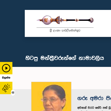
හිටපු මන්ත්‍රීවරුන්ගේ නාමාවලිය
බලන්න
02
ගරු අමරා පි
අවසන් වරට තේරී පත් ව