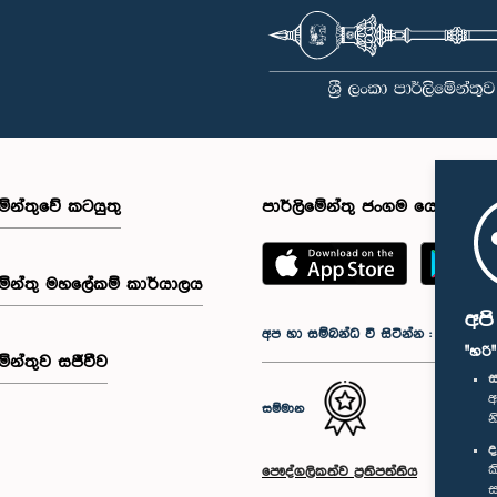
මේන්තුවේ කටයුතු
පාර්ලිමේන්තු ජංගම යෙදුම
මේන්තු මහලේකම් කාර්යාලය
අප
අප හා සම්බන්ධ වී සිටින්න :
"හරි
මේන්තුව සජීවීව
ස
අ
සම්මාන
න
ද
ක
පෞද්ගලිකත්ව ප්‍රතිපත්තිය
ස