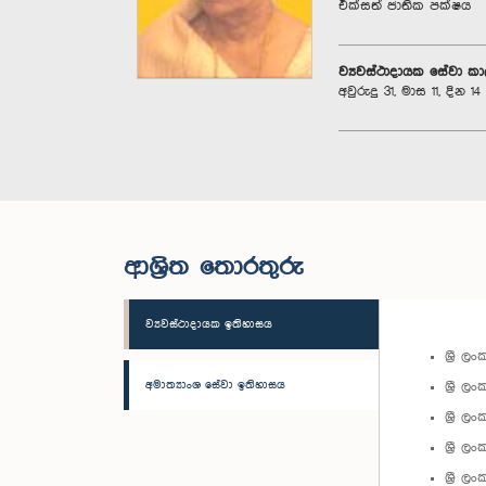
එක්සත් ජාතික පක්ෂය
ව්‍යවස්ථාදායක සේවා ක
අවුරුදු 31, මාස 11, දින 14
ආශ්‍රිත තොරතුරු
ව්‍යවස්ථාදායක ඉතිහාසය
ශ්‍රී 
අමාත්‍යාංශ සේවා ඉතිහාසය
ශ්‍රී 
ශ්‍රී 
ශ්‍රී 
ශ්‍රී 