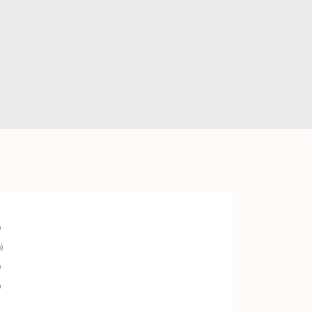
)
)
)
)