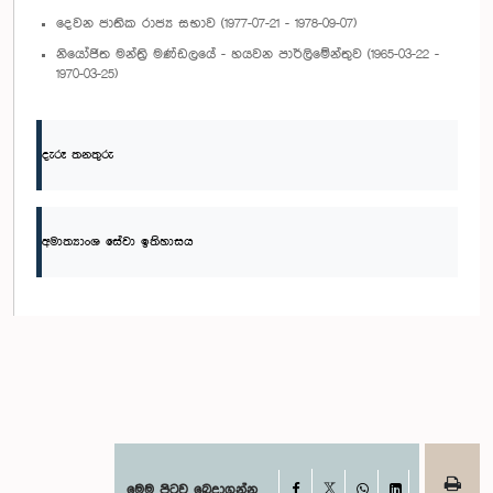
දෙවන ජාතික රාජ්‍ය සභාව (1977-07-21 - 1978-09-07)
නියෝජිත මන්ත්‍රි මණ්ඩලයේ - හයවන පාර්ලිමේන්තුව (1965-03-22 -
1970-03-25)
දැරූ තනතුරු
අමාත්‍යාංශ සේවා ඉතිහාසය
Facebook
මෙම පිටුව බෙදාගන්න