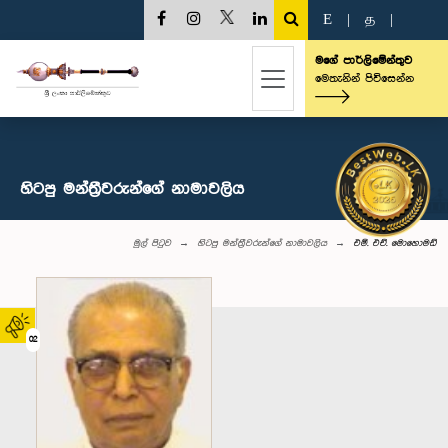
E
|
த
|
මගේ පාර්ලිමේන්තුව
මෙතැනින් පිවිසෙන්න
හිටපු මන්ත්‍රීවරුන්ගේ නාමාවලිය
මුල් පිටුව
හිටපු මන්ත්‍රීවරුන්ගේ නාමාවලිය
එම්. එච්. මොහොමඩ්
02