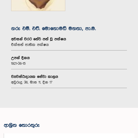
ගරු එම්. එච්. මොහොමඩ් මහතා, පා.ම.
අවසන් වරට තේරී පත් වූ පක්ෂය
එක්සත් ජාතික පක්ෂය
උපන් දිනය
1921-06-15
ව්‍යවස්ථාදායක සේවා කාලය
අවුරුදු 36, මාස 11, දින 17
ආශ්‍රිත තොරතුරු