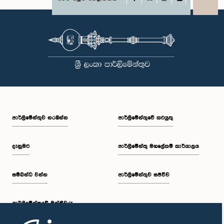
X
WhatsApp
LinkedIn
පාර්ලි‌මේන්තුව නරඹන්න
පාර්ලිමේන්තුවේ කටයුතු
දැනුමට
පාර්ලිමේන්තු මහලේකම් කාර්යාලය
සම්බන්ධ වන්න
පාර්ලිමේන්තුව සජීවීව
පාර්ලි‌මේන්තුවේ මන්ත්‍රීවරු