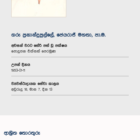
ගරු ප්‍රනාන්දුපුල්ලේ, ජෙයරාජ් මහතා, පා.ම.
අවසන් වරට තේරී පත් වූ පක්ෂය
පොදුජන එක්සත් පෙරමුණ
උපන් දිනය
1953-01-11
ව්‍යවස්ථාදායක සේවා කාලය
අවුරුදු 18, මාස 7, දින 13
ආශ්‍රිත තොරතුරු