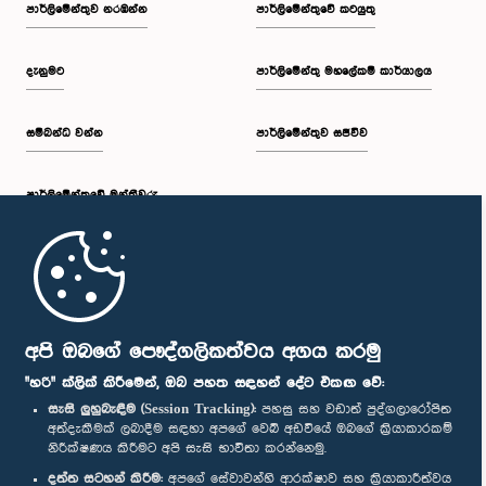
පාර්ලි‌මේන්තුව නරඹන්න
පාර්ලිමේන්තුවේ කටයුතු
දැනුමට
පාර්ලිමේන්තු මහලේකම් කාර්යාලය
සම්බන්ධ වන්න
පාර්ලිමේන්තුව සජීවීව
පාර්ලි‌මේන්තුවේ මන්ත්‍රීවරු
මුල් පිටුව
පාර්ලිමේන්තු ජංගම යෙදුම
අපි ඔබගේ පෞද්ගලිකත්වය අගය කරමු
"හරි" ක්ලික් කිරීමෙන්, ඔබ පහත සඳහන් දේට එකඟ වේ:
සැසි ලුහුබැඳීම (Session Tracking):
පහසු සහ වඩාත් පුද්ගලාරෝපිත
අත්දැකීමක් ලබාදීම සඳහා අපගේ වෙබ් අඩවියේ ඔබගේ ක්‍රියාකාරකම්
නිරීක්ෂණය කිරීමට අපි සැසි භාවිතා කරන්නෙමු.
අප හා සම්බන්ධ වී සිටින්න :
දත්ත සටහන් කිරීම:
අපගේ සේවාවන්හි ආරක්ෂාව සහ ක්‍රියාකාරීත්වය