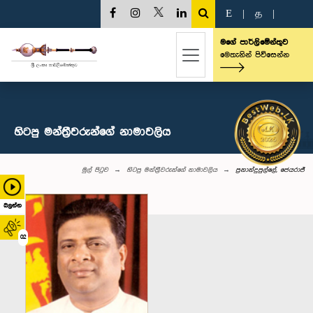
E
|
த
|
මගේ පාර්ලිමේන්තුව
මෙතැනින් පිවිසෙන්න
හිටපු මන්ත්‍රීවරුන්ගේ නාමාවලිය
මුල් පිටුව
හිටපු මන්ත්‍රීවරුන්ගේ නාමාවලිය
ප්‍රනාන්දුපුල්ලේ, ජෙයරාජ්
බලන්න
02