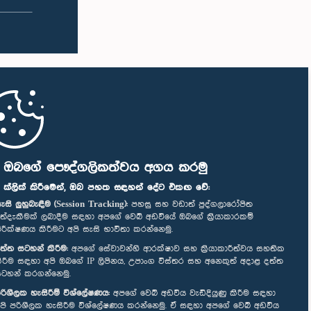
ි ඔබගේ පෞද්ගලිකත්වය අගය කරමු
" ක්ලික් කිරීමෙන්, ඔබ පහත සඳහන් දේට එකඟ වේ:
ැසි ලුහුබැඳීම (Session Tracking):
පහසු සහ වඩාත් පුද්ගලාරෝපිත
ත්දැකීමක් ලබාදීම සඳහා අපගේ වෙබ් අඩවියේ ඔබගේ ක්‍රියාකාරකම්
ිරීක්ෂණය කිරීමට අපි සැසි භාවිතා කරන්නෙමු.
ත්ත සටහන් කිරීම:
අපගේ සේවාවන්හි ආරක්ෂාව සහ ක්‍රියාකාරීත්වය සහතික
ිරීම සඳහා අපි ඔබගේ IP ලිපිනය, උපාංග විස්තර සහ අනෙකුත් අදාළ දත්ත
ටහන් කරගන්නෙමු.
රිශීලක හැසිරීම් විශ්ලේෂණය:
අපගේ වෙබ් අඩවිය වැඩිදියුණු කිරීම සඳහා
පි පරිශීලක හැසිරීම විශ්ලේෂණය කරන්නෙමු. ඒ සඳහා අපගේ වෙබ් අඩවිය