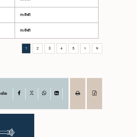
පැමිණි
පැමිණි
1
2
3
4
5
X
Facebook
WhatsApp
LinkedIn
ගන්න