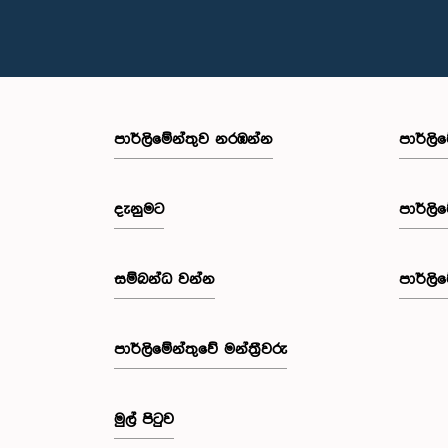
පාර්ලි‌මේන්තුව නරඹන්න
පාර්ලි
දැනුමට
පාර්ලි
සම්බන්ධ වන්න
පාර්ලි
පාර්ලි‌මේන්තුවේ මන්ත්‍රීවරු
මුල් පිටුව