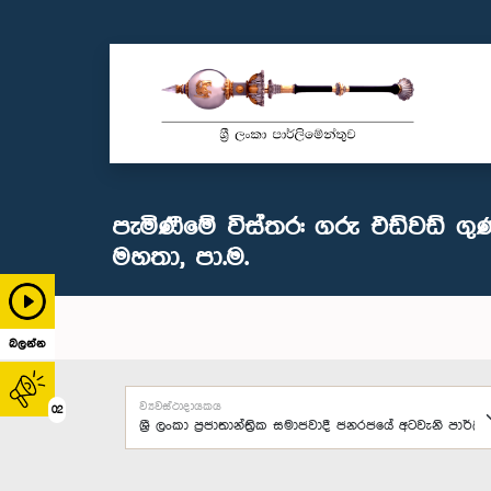
පැමිණීමේ විස්තර: ගරු එඩ්වඩ් 
මහතා, පා.ම.
බලන්න
ව්‍යවස්ථාදායකය
02