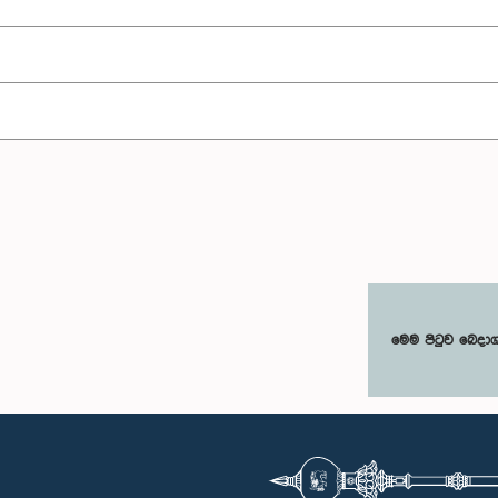
මෙම පිටුව බෙදා