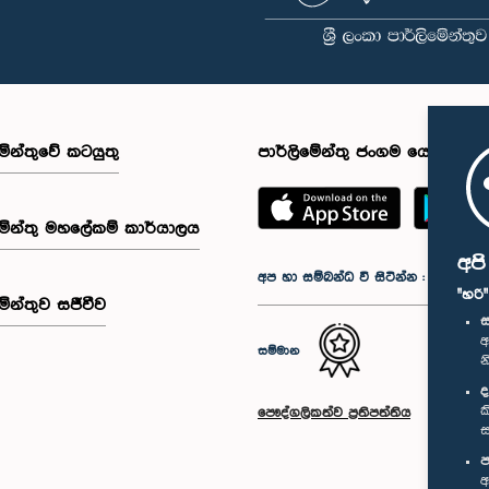
මේන්තුවේ කටයුතු
පාර්ලිමේන්තු ජංගම යෙදුම
මේන්තු මහලේකම් කාර්යාලය
අප
අප හා සම්බන්ධ වී සිටින්න :
"හරි
මේන්තුව සජීවීව
ස
අ
සම්මාන
න
ද
ක
පෞද්ගලිකත්ව ප්‍රතිපත්තිය
ස
ප
අ