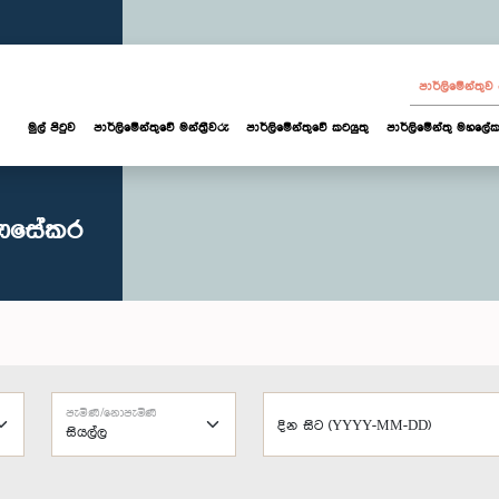
පාර්ලි‌මේන්තු
මුල් පිටුව
පාර්ලි‌මේන්තුවේ මන්ත්‍රීවරු
පාර්ලිමේන්තුවේ කටයුතු
පාර්ලිමේන්තු මහලේක
ගුණසේකර
පැමිණි/නොපැමිණි
දින සිට (YYYY-MM-DD)