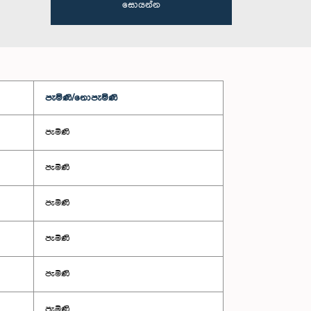
සොයන්න
පැමිණි/නොපැමිණි
පැමිණි
පැමිණි
පැමිණි
පැමිණි
පැමිණි
පැමිණි