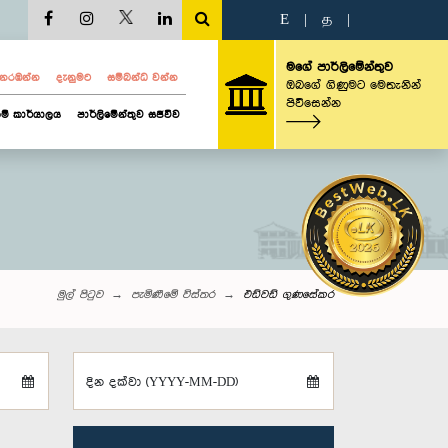
E
|
த
|
මගේ පාර්ලිමේන්තුව
ව නරඹන්න
දැනුමට
සම්බන්ධ වන්න
ඔබගේ ගිණුමට මෙතැනින්
පිවිසෙන්න
ම් කාර්යාලය
පාර්ලිමේන්තුව සජීවීව
මුල් පිටුව
පැමිණීමේ විස්තර
එඩ්වඩ් ගුණසේකර
දින දක්වා (YYYY-MM-DD)