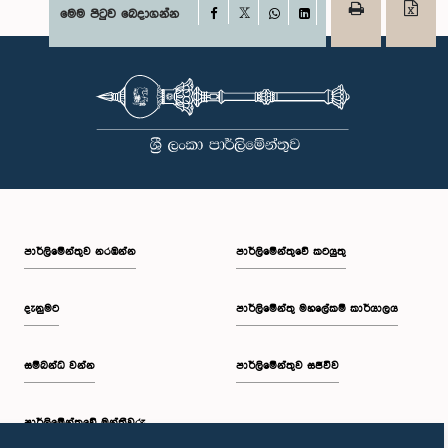
Facebook
මෙම පිටුව බෙදාගන්න
X
WhatsApp
LinkedIn
පාර්ලි‌මේන්තුව නරඹන්න
පාර්ලිමේන්තුවේ කටයුතු
දැනුමට
පාර්ලිමේන්තු මහලේකම් කාර්යාලය
සම්බන්ධ වන්න
පාර්ලිමේන්තුව සජීවීව
පාර්ලි‌මේන්තුවේ මන්ත්‍රීවරු