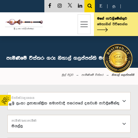
E
|
த
|
මගේ පාර්ලිමේන්තුව
මෙතැනින් පිවිසෙන්න
පැමිණීමේ විස්තර: ගරු නිහාල් ගලප්පත්ති මහතා, පා.ම.
මුල් පිටුව
පැමිණීමේ විස්තර
නිහාල් ගලප්පත්ති
ව්‍යවස්ථාදායකය
02
පැමිණි/නොපැමිණි