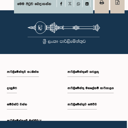
Facebook
මෙම පිටුව බෙදාගන්න
X
WhatsApp
LinkedIn
පාර්ලි‌මේන්තුව නරඹන්න
පාර්ලිමේන්තුවේ කටයුතු
දැනුමට
පාර්ලිමේන්තු මහලේකම් කාර්යාලය
සම්බන්ධ වන්න
පාර්ලිමේන්තුව සජීවීව
පාර්ලි‌මේන්තුවේ මන්ත්‍රීවරු