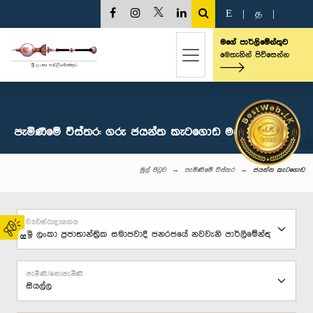
E
|
த
|
මගේ පාර්ලිමේන්තුව
මෙතැනින් පිවිසෙන්න
පැමිණීමේ විස්තර: ගරු ජයන්ත කැටගොඩ මහතා, පා.ම.
මුල් පිටුව
පැමිණීමේ විස්තර
ජයන්ත කැටගොඩ
ව්‍යවස්ථාදායකය
02
පැමිණි/නොපැමිණි