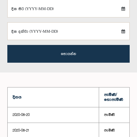
දින සිට (YYYY-MM-DD)
දින දක්වා (YYYY-MM-DD)
සොයන්න
පැමිණි/
දිනය
නොපැමිණි
2020-08-20
පැමිණි
2020-08-21
පැමිණි