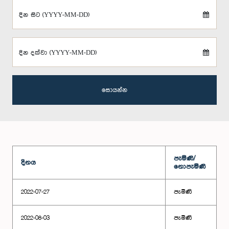
දින සිට (YYYY-MM-DD)
දින දක්වා (YYYY-MM-DD)
සොයන්න
පැමිණි/
දිනය
නොපැමිණි
2022-07-27
පැමිණි
2022-08-03
පැමිණි