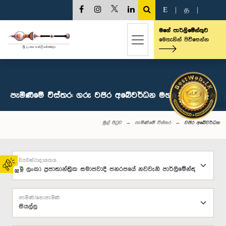
E
|
த
|
මගේ පාර්ලිමේන්තුව
මෙතැනින් පිවිසෙන්න
පැමිණීමේ විස්තර: ගරු වජිර අබේවර්ධන මහතා, පා.ම.
මුල් පිටුව
පැමිණීමේ විස්තර
වජිර අබේවර්ධන
ව්‍යවස්ථාදායකය
02
පැමිණි/නොපැමිණි