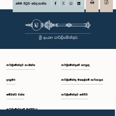
Facebook
මෙම පිටුව බෙදාගන්න
X
WhatsApp
LinkedIn
පාර්ලි‌මේන්තුව නරඹන්න
පාර්ලිමේන්තුවේ කටයුතු
දැනුමට
පාර්ලිමේන්තු මහලේකම් කාර්යාලය
සම්බන්ධ වන්න
පාර්ලිමේන්තුව සජීවීව
පාර්ලි‌මේන්තුවේ මන්ත්‍රීවරු