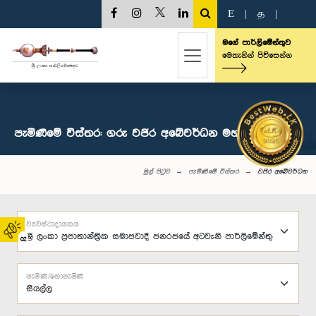
E
|
த
|
මගේ පාර්ලිමේන්තුව
මෙතැනින් පිවිසෙන්න
පැමිණීමේ විස්තර: ගරු වජිර අබේවර්ධන මහතා, පා.ම.
මුල් පිටුව
පැමිණීමේ විස්තර
වජිර අබේවර්ධන
ව්‍යවස්ථාදායකය
02
පැමිණි/නොපැමිණි