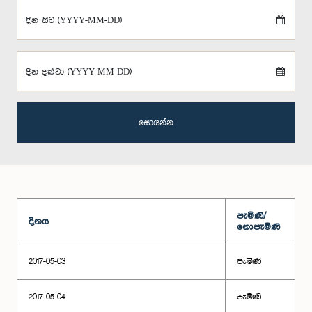
දින සිට (YYYY-MM-DD)
දින දක්වා (YYYY-MM-DD)
සොයන්න
පැමිණි/
දිනය
නොපැමිණි
2017-05-03
පැමිණි
2017-05-04
පැමිණි