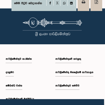
Facebook
මෙම පිටුව බෙදාගන්න
X
WhatsApp
LinkedIn
පාර්ලි‌මේන්තුව නරඹන්න
පාර්ලිමේන්තුවේ කටයුතු
දැනුමට
පාර්ලිමේන්තු මහලේකම් කාර්යාලය
සම්බන්ධ වන්න
පාර්ලිමේන්තුව සජීවීව
පාර්ලි‌මේන්තුවේ මන්ත්‍රීවරු