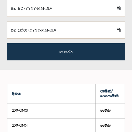
දින සිට (YYYY-MM-DD)
දින දක්වා (YYYY-MM-DD)
සොයන්න
පැමිණි/
දිනය
නොපැමිණි
2017-05-03
පැමිණි
2017-05-04
පැමිණි