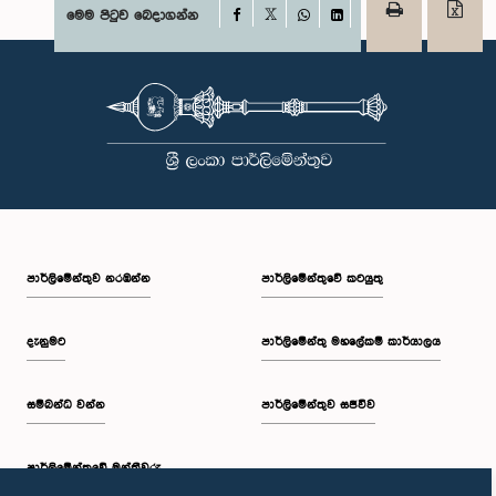
Facebook
මෙම පිටුව බෙදාගන්න
X
WhatsApp
LinkedIn
පාර්ලි‌මේන්තුව නරඹන්න
පාර්ලිමේන්තුවේ කටයුතු
දැනුමට
පාර්ලිමේන්තු මහලේකම් කාර්යාලය
සම්බන්ධ වන්න
පාර්ලිමේන්තුව සජීවීව
පාර්ලි‌මේන්තුවේ මන්ත්‍රීවරු