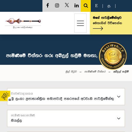
E
|
த
|
මගේ පාර්ලිමේන්තුව
මෙතැනින් පිවිසෙන්න
පැමිණීමේ විස්තර: ගරු අබ්දුල් හලීම් මහතා, පා.ම.
මුල් පිටුව
පැමිණීමේ විස්තර
අබ්දුල් හලීම්
ව්‍යවස්ථාදායකය
02
පැමිණි/නොපැමිණි