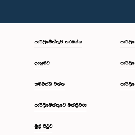
පාර්ලි‌මේන්තුව නරඹන්න
පාර්ලි
දැනුමට
පාර්ලි
සම්බන්ධ වන්න
පාර්ලි
පාර්ලි‌මේන්තුවේ මන්ත්‍රීවරු
මුල් පිටුව