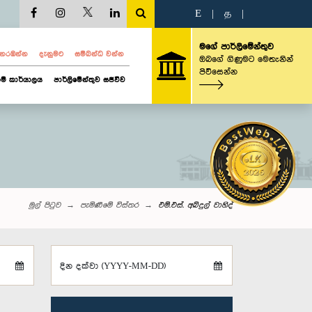
E
|
த
|
මගේ පාර්ලිමේන්තුව
ව නරඹන්න
දැනුමට
සම්බන්ධ වන්න
ඔබගේ ගිණුමට මෙතැනින්
පිවිසෙන්න
ම් කාර්යාලය
පාර්ලිමේන්තුව සජීවීව
මුල් පිටුව
පැමිණීමේ විස්තර
එම්.එස්. අබ්දුල් වාහිද්
දින දක්වා (YYYY-MM-DD)