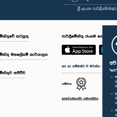
මේන්තුවේ කටයුතු
පාර්ලිමේන්තු ජංගම යෙදුම
මේන්තු මහලේකම් කාර්යාලය
අප
අප හා සම්බන්ධ වී සිටින්න :
"හරි
මේන්තුව සජීවීව
ස
අ
සම්මාන
න
ද
ක
පෞද්ගලිකත්ව ප්‍රතිපත්තිය
ස
ප
අ