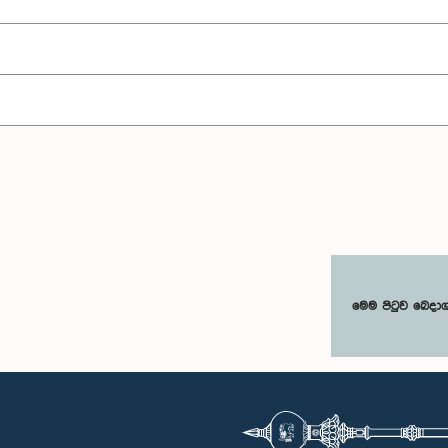
මෙම පිටුව බෙදා