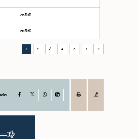
පැමිණි
පැමිණි
1
2
3
4
5
X
Facebook
WhatsApp
LinkedIn
ගන්න