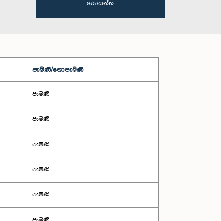
සොයන්න
පැමිණි/නොපැමිණි
පැමිණි
පැමිණි
පැමිණි
පැමිණි
පැමිණි
පැමිණි