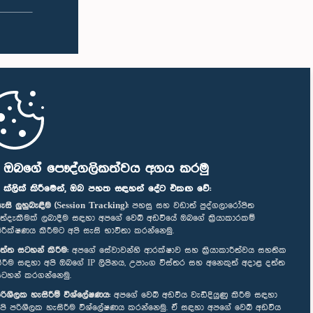
ි ඔබගේ පෞද්ගලිකත්වය අගය කරමු
" ක්ලික් කිරීමෙන්, ඔබ පහත සඳහන් දේට එකඟ වේ:
ැසි ලුහුබැඳීම (Session Tracking):
පහසු සහ වඩාත් පුද්ගලාරෝපිත
ත්දැකීමක් ලබාදීම සඳහා අපගේ වෙබ් අඩවියේ ඔබගේ ක්‍රියාකාරකම්
ිරීක්ෂණය කිරීමට අපි සැසි භාවිතා කරන්නෙමු.
ත්ත සටහන් කිරීම:
අපගේ සේවාවන්හි ආරක්ෂාව සහ ක්‍රියාකාරීත්වය සහතික
ිරීම සඳහා අපි ඔබගේ IP ලිපිනය, උපාංග විස්තර සහ අනෙකුත් අදාළ දත්ත
ටහන් කරගන්නෙමු.
රිශීලක හැසිරීම් විශ්ලේෂණය:
අපගේ වෙබ් අඩවිය වැඩිදියුණු කිරීම සඳහා
පි පරිශීලක හැසිරීම විශ්ලේෂණය කරන්නෙමු. ඒ සඳහා අපගේ වෙබ් අඩවිය