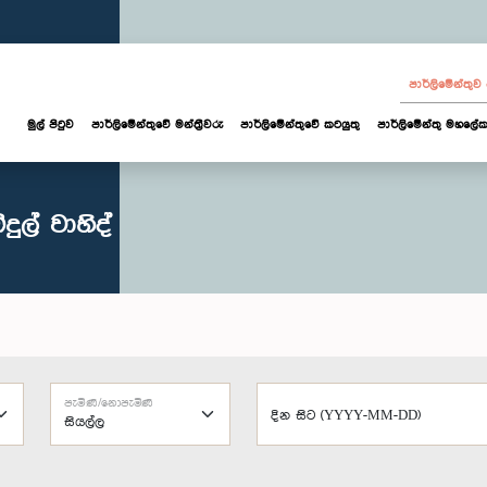
පාර්ලි‌මේන්තු
මුල් පිටුව
පාර්ලි‌මේන්තුවේ මන්ත්‍රීවරු
පාර්ලිමේන්තුවේ කටයුතු
පාර්ලිමේන්තු මහලේක
දුල් වාහිද්
පැමිණි/නොපැමිණි
දින සිට (YYYY-MM-DD)