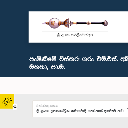
පැමිණීමේ විස්තර: ගරු එම්.එස්. අබ්
මහතා, පා.ම.
ව්‍යවස්ථාදායකය
02