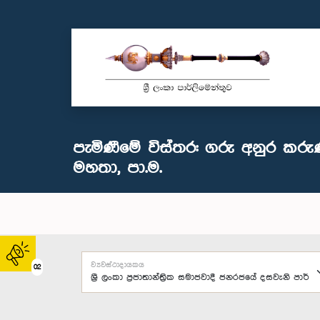
පැමිණීමේ විස්තර: ගරු අනුර කර
මහතා, පා.ම.
ව්‍යවස්ථාදායකය
02