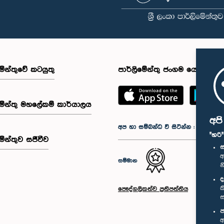
මේන්තුවේ කටයුතු
පාර්ලිමේන්තු ජංගම යෙදුම
මේන්තු මහලේකම් කාර්යාලය
අප
අප හා සම්බන්ධ වී සිටින්න :
"හරි
මේන්තුව සජීවීව
ස
අ
සම්මාන
න
ද
ක
පෞද්ගලිකත්ව ප්‍රතිපත්තිය
ස
ප
අ