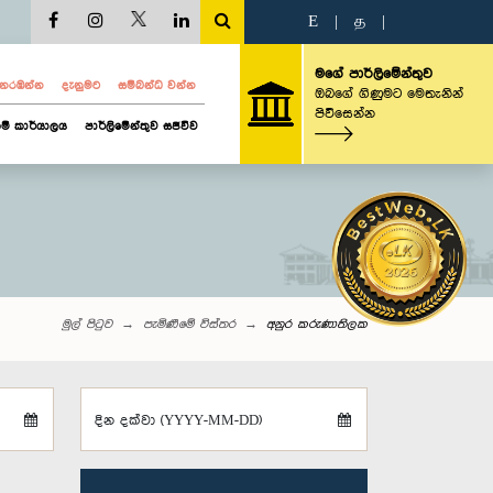
E
|
த
|
මගේ පාර්ලිමේන්තුව
ව නරඹන්න
දැනුමට
සම්බන්ධ වන්න
ඔබගේ ගිණුමට මෙතැනින්
පිවිසෙන්න
ම් කාර්යාලය
පාර්ලිමේන්තුව සජීවීව
මුල් පිටුව
පැමිණීමේ විස්තර
අනුර කරුණාතිලක
දින දක්වා (YYYY-MM-DD)