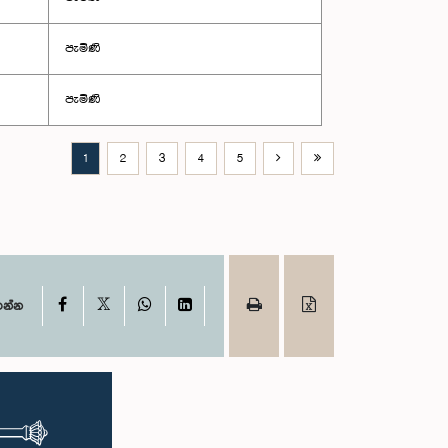
පැමිණි
පැමිණි
1
2
3
4
5
X
Facebook
WhatsApp
LinkedIn
ගන්න