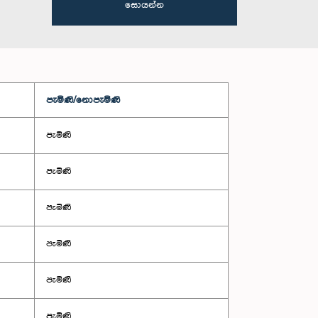
සොයන්න
පැමිණි/නොපැමිණි
පැමිණි
පැමිණි
පැමිණි
පැමිණි
පැමිණි
පැමිණි