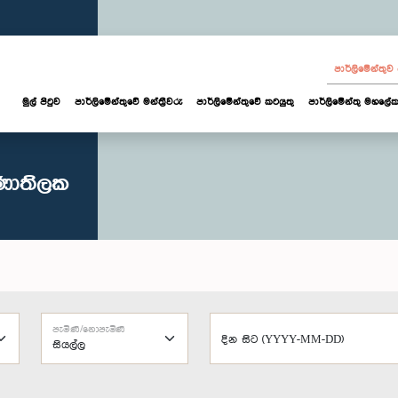
පාර්ලි‌මේන්තු
මුල් පිටුව
පාර්ලි‌මේන්තුවේ මන්ත්‍රීවරු
පාර්ලිමේන්තුවේ කටයුතු
පාර්ලිමේන්තු මහලේක
ුණාතිලක
පැමිණි/නොපැමිණි
දින සිට (YYYY-MM-DD)