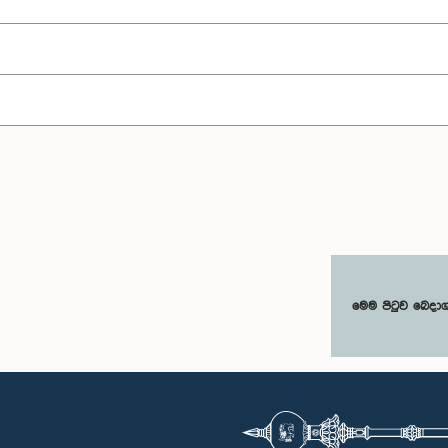
මෙම පිටුව බෙදා