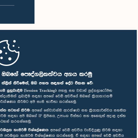
ි ඔබගේ පෞද්ගලිකත්වය අගය කරමු
" ක්ලික් කිරීමෙන්, ඔබ පහත සඳහන් දේට එකඟ වේ:
ැසි ලුහුබැඳීම (Session Tracking):
පහසු සහ වඩාත් පුද්ගලාරෝපිත
ත්දැකීමක් ලබාදීම සඳහා අපගේ වෙබ් අඩවියේ ඔබගේ ක්‍රියාකාරකම්
ිරීක්ෂණය කිරීමට අපි සැසි භාවිතා කරන්නෙමු.
ත්ත සටහන් කිරීම:
අපගේ සේවාවන්හි ආරක්ෂාව සහ ක්‍රියාකාරීත්වය සහතික
ිරීම සඳහා අපි ඔබගේ IP ලිපිනය, උපාංග විස්තර සහ අනෙකුත් අදාළ දත්ත
ටහන් කරගන්නෙමු.
රිශීලක හැසිරීම් විශ්ලේෂණය:
අපගේ වෙබ් අඩවිය වැඩිදියුණු කිරීම සඳහා
පි පරිශීලක හැසිරීම විශ්ලේෂණය කරන්නෙමු. ඒ සඳහා අපගේ වෙබ් අඩවිය