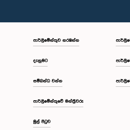
පාර්ලි‌මේන්තුව නරඹන්න
පාර්ලි
දැනුමට
පාර්ලි
සම්බන්ධ වන්න
පාර්ලි
පාර්ලි‌මේන්තුවේ මන්ත්‍රීවරු
මුල් පිටුව