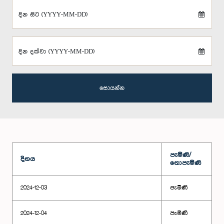
දින සිට (YYYY-MM-DD)
දින දක්වා (YYYY-MM-DD)
සොයන්න
පැමිණි/
දිනය
නොපැමිණි
2024-12-03
පැමිණි
2024-12-04
පැමිණි