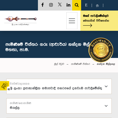
E
|
த
|
මගේ පාර්ලිමේන්තුව
මෙතැනින් පිවිසෙන්න
පැමිණීමේ විස්තර: ගරු (ආචාර්ය) නන්දන මිල්ලගල
මහතා, පා.ම.
මුල් පිටුව
පැමිණීමේ විස්තර
නන්දන මිල්ලගල
ව්‍යවස්ථාදායකය
02
පැමිණි/නොපැමිණි