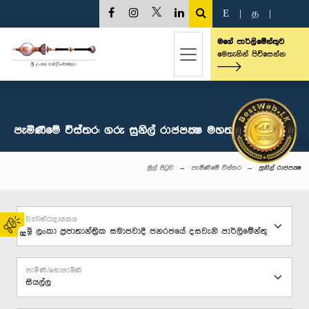
E
|
த
|
මගේ පාර්ලිමේන්තුව
මෙතැනින් පිවිසෙන්න
පැමිණීමේ විස්තර: ගරු සුනිල් රාජපක්‍ෂ මහතා, පා.ම.
මුල් පිටුව
පැමිණීමේ විස්තර
සුනිල් රාජපක්‍ෂ
ව්‍යවස්ථාදායකය
02
පැමිණි/නොපැමිණි