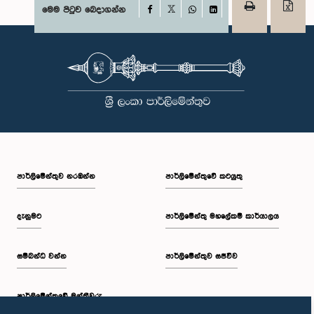
Facebook
මෙම පිටුව බෙදාගන්න
X
WhatsApp
LinkedIn
පාර්ලි‌මේන්තුව නරඹන්න
පාර්ලිමේන්තුවේ කටයුතු
දැනුමට
පාර්ලිමේන්තු මහලේකම් කාර්යාලය
සම්බන්ධ වන්න
පාර්ලිමේන්තුව සජීවීව
පාර්ලි‌මේන්තුවේ මන්ත්‍රීවරු