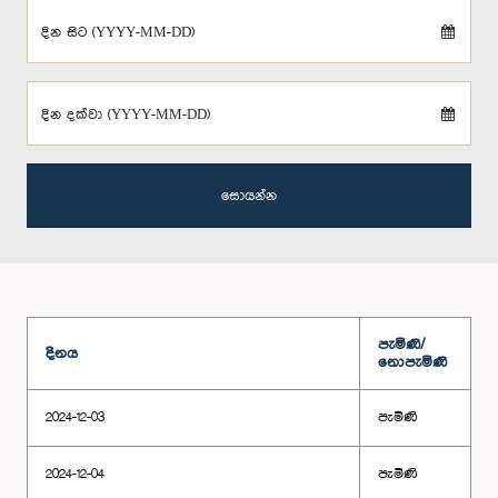
දින සිට (YYYY-MM-DD)
දින දක්වා (YYYY-MM-DD)
සොයන්න
පැමිණි/
දිනය
නොපැමිණි
2024-12-03
පැමිණි
2024-12-04
පැමිණි