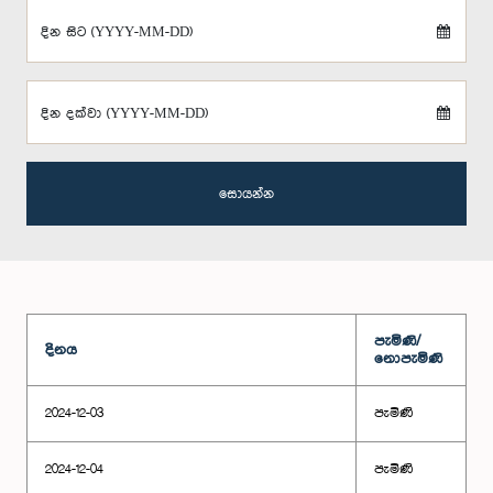
දින සිට (YYYY-MM-DD)
දින දක්වා (YYYY-MM-DD)
සොයන්න
පැමිණි/
දිනය
නොපැමිණි
2024-12-03
පැමිණි
2024-12-04
පැමිණි