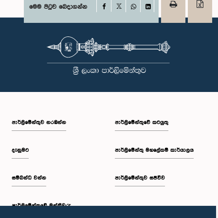
Facebook
මෙම පිටුව බෙදාගන්න
X
WhatsApp
LinkedIn
පාර්ලි‌මේන්තුව නරඹන්න
පාර්ලිමේන්තුවේ කටයුතු
දැනුමට
පාර්ලිමේන්තු මහලේකම් කාර්යාලය
සම්බන්ධ වන්න
පාර්ලිමේන්තුව සජීවීව
පාර්ලි‌මේන්තුවේ මන්ත්‍රීවරු