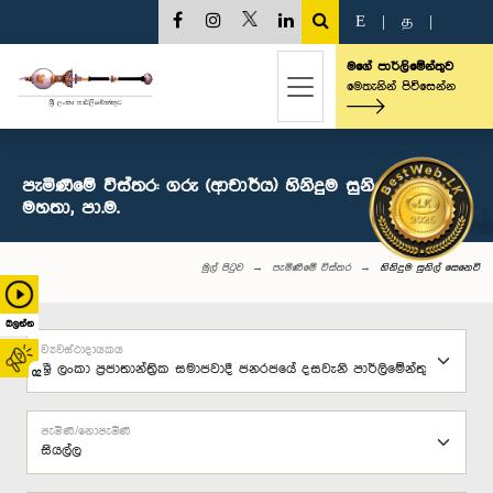
E
|
த
|
මගේ පාර්ලිමේන්තුව
මෙතැනින් පිවිසෙන්න
පැමිණීමේ විස්තර: ගරු (ආචාර්ය) හිනිදුම සුනිල් සෙ‍නෙවි
මහතා, පා.ම.
මුල් පිටුව
පැමිණීමේ විස්තර
හිනිදුම සුනිල් සෙ‍නෙවි
බලන්න
ව්‍යවස්ථාදායකය
02
පැමිණි/නොපැමිණි