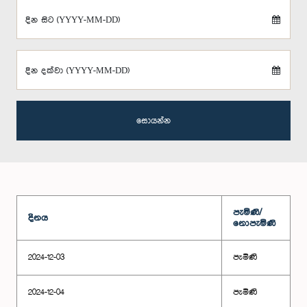
දින සිට (YYYY-MM-DD)
දින දක්වා (YYYY-MM-DD)
සොයන්න
පැමිණි/
දිනය
නොපැමිණි
2024-12-03
පැමිණි
2024-12-04
පැමිණි