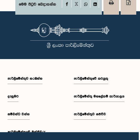
Facebook
මෙම පිටුව බෙදාගන්න
X
WhatsApp
LinkedIn
පාර්ලි‌මේන්තුව නරඹන්න
පාර්ලිමේන්තුවේ කටයුතු
දැනුමට
පාර්ලිමේන්තු මහලේකම් කාර්යාලය
සම්බන්ධ වන්න
පාර්ලිමේන්තුව සජීවීව
පාර්ලි‌මේන්තුවේ මන්ත්‍රීවරු