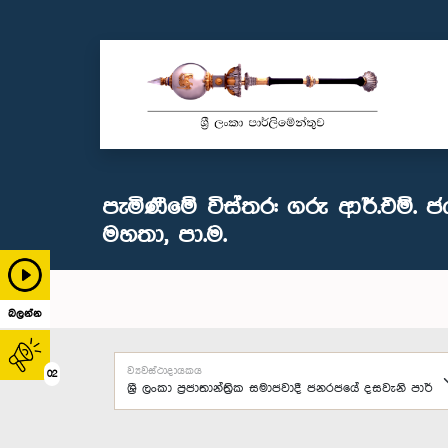
පැමිණීමේ විස්තර: ගරු ආර්.එම්. 
මහතා, පා.ම.
බලන්න
ව්‍යවස්ථාදායකය
02