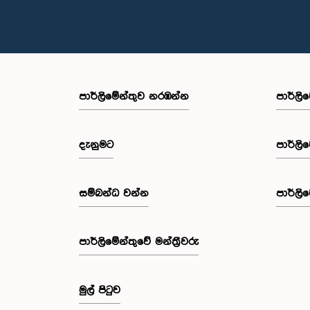
පාර්ලි‌මේන්තුව නරඹන්න
පාර්ලි
දැනුමට
පාර්ලි
සම්බන්ධ වන්න
පාර්ලි
පාර්ලි‌මේන්තුවේ මන්ත්‍රීවරු
මුල් පිටුව