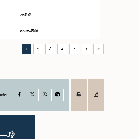
පැමිණි
නොපැමිණි
1
2
3
4
5
X
Facebook
WhatsApp
LinkedIn
ගන්න