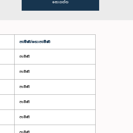
සොයන්න
පැමිණි/නොපැමිණි
පැමිණි
පැමිණි
පැමිණි
පැමිණි
පැමිණි
පැමිණි