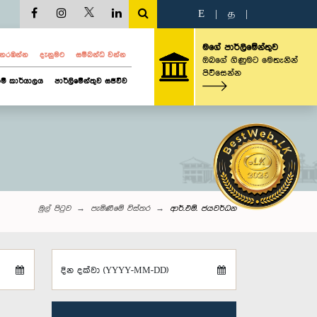
E
|
த
|
මගේ පාර්ලිමේන්තුව
ව නරඹන්න
දැනුමට
සම්බන්ධ වන්න
ඔබගේ ගිණුමට මෙතැනින්
පිවිසෙන්න
ම් කාර්යාලය
පාර්ලිමේන්තුව සජීවීව
මුල් පිටුව
පැමිණීමේ විස්තර
ආර්.එම්. ජයවර්ධන
දින දක්වා (YYYY-MM-DD)