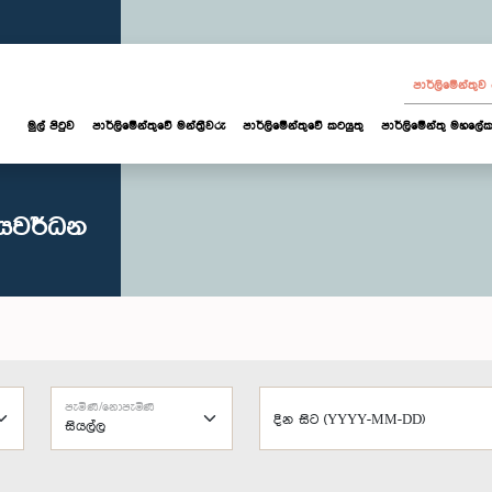
පාර්ලි‌මේන්තු
මුල් පිටුව
පාර්ලි‌මේන්තුවේ මන්ත්‍රීවරු
පාර්ලිමේන්තුවේ කටයුතු
පාර්ලිමේන්තු මහලේක
ජයවර්ධන
පැමිණි/නොපැමිණි
දින සිට (YYYY-MM-DD)