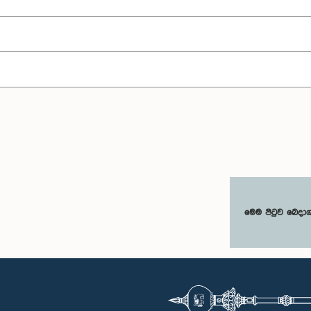
මෙම පිටුව බෙදා