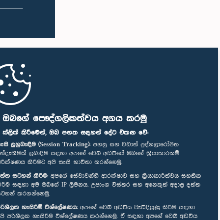
ි ඔබගේ පෞද්ගලිකත්වය අගය කරමු
" ක්ලික් කිරීමෙන්, ඔබ පහත සඳහන් දේට එකඟ වේ:
ැසි ලුහුබැඳීම (Session Tracking):
පහසු සහ වඩාත් පුද්ගලාරෝපිත
ත්දැකීමක් ලබාදීම සඳහා අපගේ වෙබ් අඩවියේ ඔබගේ ක්‍රියාකාරකම්
ිරීක්ෂණය කිරීමට අපි සැසි භාවිතා කරන්නෙමු.
ත්ත සටහන් කිරීම:
අපගේ සේවාවන්හි ආරක්ෂාව සහ ක්‍රියාකාරීත්වය සහතික
ිරීම සඳහා අපි ඔබගේ IP ලිපිනය, උපාංග විස්තර සහ අනෙකුත් අදාළ දත්ත
ටහන් කරගන්නෙමු.
රිශීලක හැසිරීම් විශ්ලේෂණය:
අපගේ වෙබ් අඩවිය වැඩිදියුණු කිරීම සඳහා
පි පරිශීලක හැසිරීම විශ්ලේෂණය කරන්නෙමු. ඒ සඳහා අපගේ වෙබ් අඩවිය