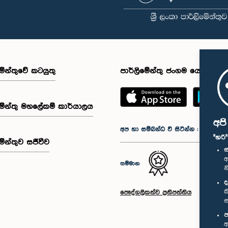
මේන්තුවේ කටයුතු
පාර්ලිමේන්තු ජංගම යෙදුම
මේන්තු මහලේකම් කාර්යාලය
අප
අප හා සම්බන්ධ වී සිටින්න :
"හරි
මේන්තුව සජීවීව
ස
අ
සම්මාන
න
ද
ක
පෞද්ගලිකත්ව ප්‍රතිපත්තිය
ස
ප
අ