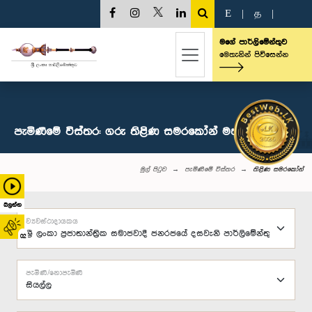
E
|
த
|
මගේ පාර්ලිමේන්තුව
මෙතැනින් පිවිසෙන්න
පැමිණීමේ විස්තර: ගරු තිළිණ සමරකෝන් මහතා, පා.ම.
මුල් පිටුව
පැමිණීමේ විස්තර
තිළිණ සමරකෝන්
බලන්න
ව්‍යවස්ථාදායකය
02
පැමිණි/නොපැමිණි