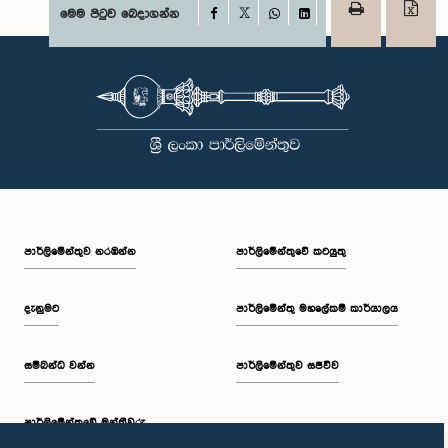
Facebook
මෙම පිටුව බෙදාගන්න
X
WhatsApp
LinkedIn
පාර්ලි‌මේන්තුව නරඹන්න
පාර්ලිමේන්තුවේ කටයුතු
දැනුමට
පාර්ලිමේන්තු මහලේකම් කාර්යාලය
සම්බන්ධ වන්න
පාර්ලිමේන්තුව සජීවීව
පාර්ලි‌මේන්තුවේ මන්ත්‍රීවරු