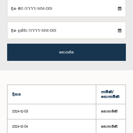
දින සිට (YYYY-MM-DD)
දින දක්වා (YYYY-MM-DD)
සොයන්න
පැමිණි/
දිනය
නොපැමිණි
2024-12-03
නොපැමිණි
2024-12-04
නොපැමිණි