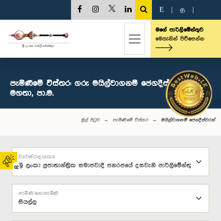
E
|
த
|
මගේ පාර්ලිමේන්තුව
මෙතැනින් පිවිසෙන්න
පැමිණීමේ විස්තර: ගරු මයිල්වාගනම් ජෙගදීස්වරන්
මහතා, පා.ම.
මුල් පිටුව
පැමිණීමේ විස්තර
මයිල්වාගනම් ජෙගදීස්වරන්
ව්‍යවස්ථාදායකය
02
පැමිණි/නොපැමිණි