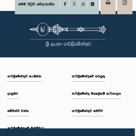
Facebook
මෙම පිටුව බෙදාගන්න
X
WhatsApp
LinkedIn
පාර්ලි‌මේන්තුව නරඹන්න
පාර්ලිමේන්තුවේ කටයුතු
දැනුමට
පාර්ලිමේන්තු මහලේකම් කාර්යාලය
සම්බන්ධ වන්න
පාර්ලිමේන්තුව සජීවීව
පාර්ලි‌මේන්තුවේ මන්ත්‍රීවරු