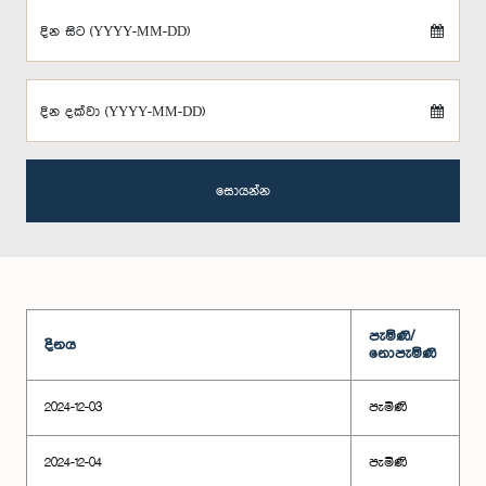
දින සිට (YYYY-MM-DD)
දින දක්වා (YYYY-MM-DD)
සොයන්න
පැමිණි/
දිනය
නොපැමිණි
2024-12-03
පැමිණි
2024-12-04
පැමිණි