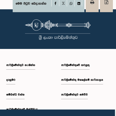
Facebook
මෙම පිටුව බෙදාගන්න
X
WhatsApp
LinkedIn
පාර්ලි‌මේන්තුව නරඹන්න
පාර්ලිමේන්තුවේ කටයුතු
දැනුමට
පාර්ලිමේන්තු මහලේකම් කාර්යාලය
සම්බන්ධ වන්න
පාර්ලිමේන්තුව සජීවීව
පාර්ලි‌මේන්තුවේ මන්ත්‍රීවරු