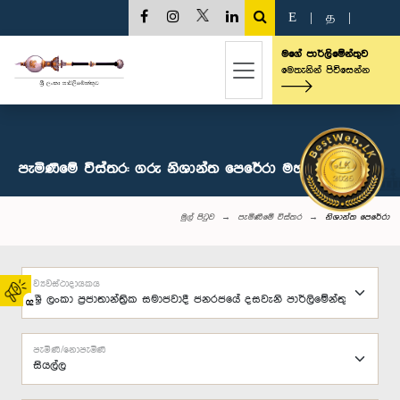
E
|
த
|
මගේ පාර්ලිමේන්තුව
මෙතැනින් පිවිසෙන්න
පැමිණීමේ විස්තර: ගරු නිශාන්ත පෙරේරා මහතා, පා.ම.
මුල් පිටුව
පැමිණීමේ විස්තර
නිශාන්ත පෙරේරා
ව්‍යවස්ථාදායකය
02
පැමිණි/නොපැමිණි