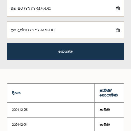
දින සිට (YYYY-MM-DD)
දින දක්වා (YYYY-MM-DD)
සොයන්න
පැමිණි/
දිනය
නොපැමිණි
2024-12-03
පැමිණි
2024-12-04
පැමිණි