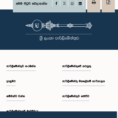
Facebook
මෙම පිටුව බෙදාගන්න
X
WhatsApp
LinkedIn
පාර්ලි‌මේන්තුව නරඹන්න
පාර්ලිමේන්තුවේ කටයුතු
දැනුමට
පාර්ලිමේන්තු මහලේකම් කාර්යාලය
සම්බන්ධ වන්න
පාර්ලිමේන්තුව සජීවීව
පාර්ලි‌මේන්තුවේ මන්ත්‍රීවරු