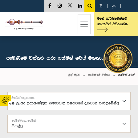
E
|
த
|
මගේ පාර්ලිමේන්තුව
මෙතැනින් පිවිසෙන්න
පැමිණීමේ විස්තර: ගරු ෆස්මින් ෂරී‍ෆ් මහතා, පා.ම.
මුල් පිටුව
පැමිණීමේ විස්තර
ෆස්මින් ෂරී‍ෆ්
ව්‍යවස්ථාදායකය
02
පැමිණි/නොපැමිණි