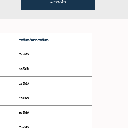
සොයන්න
පැමිණි/නොපැමිණි
පැමිණි
පැමිණි
පැමිණි
පැමිණි
පැමිණි
පැමිණි