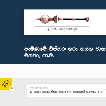
පැමිණීමේ විස්තර: ගරු නයන වා
මහතා, පා.ම.
ව්‍යවස්ථාදායකය
02