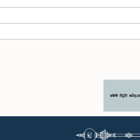
මෙම පිටුව බෙදා