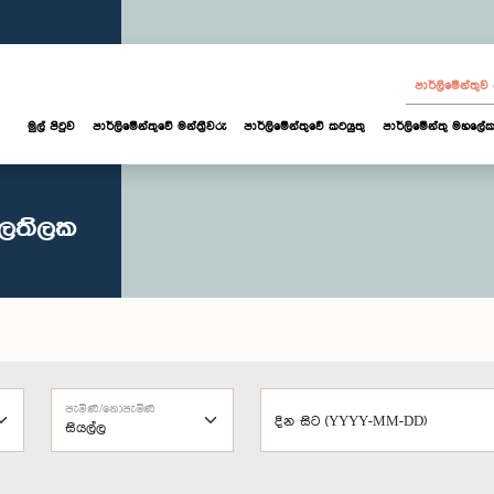
පාර්ලි‌මේන්තු
මුල් පිටුව
පාර්ලි‌මේන්තුවේ මන්ත්‍රීවරු
පාර්ලිමේන්තුවේ කටයුතු
පාර්ලිමේන්තු මහලේක
සලතිලක
පැමිණි/නොපැමිණි
දින සිට (YYYY-MM-DD)