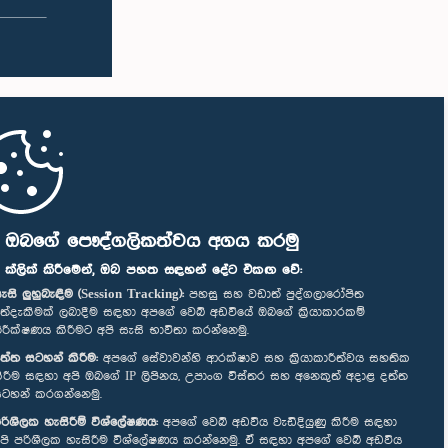
ි ඔබගේ පෞද්ගලිකත්වය අගය කරමු
" ක්ලික් කිරීමෙන්, ඔබ පහත සඳහන් දේට එකඟ වේ:
ැසි ලුහුබැඳීම (Session Tracking):
පහසු සහ වඩාත් පුද්ගලාරෝපිත
ත්දැකීමක් ලබාදීම සඳහා අපගේ වෙබ් අඩවියේ ඔබගේ ක්‍රියාකාරකම්
ිරීක්ෂණය කිරීමට අපි සැසි භාවිතා කරන්නෙමු.
ත්ත සටහන් කිරීම:
අපගේ සේවාවන්හි ආරක්ෂාව සහ ක්‍රියාකාරීත්වය සහතික
ිරීම සඳහා අපි ඔබගේ IP ලිපිනය, උපාංග විස්තර සහ අනෙකුත් අදාළ දත්ත
ටහන් කරගන්නෙමු.
රිශීලක හැසිරීම් විශ්ලේෂණය:
අපගේ වෙබ් අඩවිය වැඩිදියුණු කිරීම සඳහා
පි පරිශීලක හැසිරීම විශ්ලේෂණය කරන්නෙමු. ඒ සඳහා අපගේ වෙබ් අඩවිය