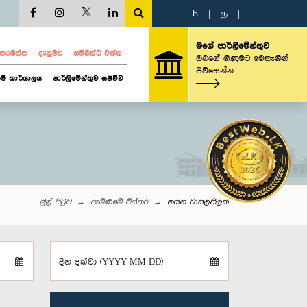
E
|
த
|
මගේ පාර්ලිමේන්තුව
ව නරඹන්න
දැනුමට
සම්බන්ධ වන්න
ඔබගේ ගිණුමට මෙතැනින්
පිවිසෙන්න
ම් කාර්යාලය
පාර්ලිමේන්තුව සජීවීව
මුල් පිටුව
පැමිණීමේ විස්තර
නයන වාසලතිලක
දින දක්වා (YYYY-MM-DD)