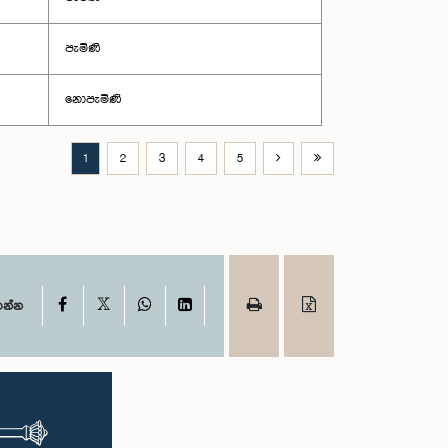
පැමිණි
නොපැමිණි
1
2
3
4
5
X
Facebook
WhatsApp
LinkedIn
ගන්න