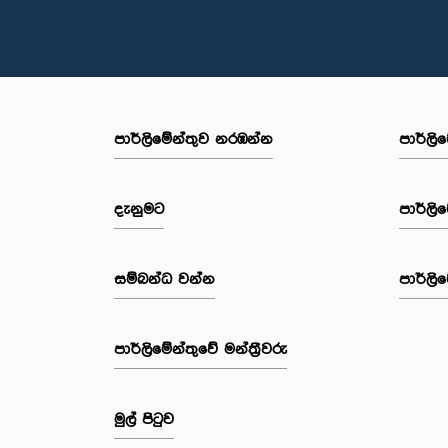
පාර්ලි‌මේන්තුව නරඹන්න
පාර්ලි
දැනුමට
පාර්ලි
සම්බන්ධ වන්න
පාර්ලි
පාර්ලි‌මේන්තුවේ මන්ත්‍රීවරු
මුල් පිටුව