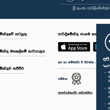
මේන්තුවේ කටයුතු
පාර්ලිමේන්තු ජංගම යෙදුම
මේන්තු මහලේකම් කාර්යාලය
අප
අප හා සම්බන්ධ වී සිටින්න :
"හරි
මේන්තුව සජීවීව
ස
අ
සම්මාන
න
ද
ක
පෞද්ගලිකත්ව ප්‍රතිපත්තිය
ස
ප
අ