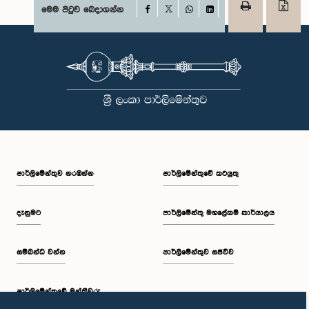
Facebook
මෙම පිටුව බෙදාගන්න
X
WhatsApp
LinkedIn
පාර්ලි‌මේන්තුව නරඹන්න
පාර්ලිමේන්තුවේ කටයුතු
දැනුමට
පාර්ලිමේන්තු මහලේකම් කාර්යාලය
සම්බන්ධ වන්න
පාර්ලිමේන්තුව සජීවීව
පාර්ලි‌මේන්තුවේ මන්ත්‍රීවරු