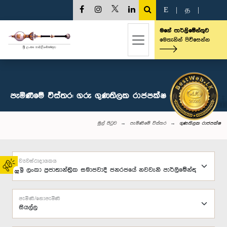
E
|
த
|
මගේ පාර්ලිමේන්තුව
මෙතැනින් පිවිසෙන්න
පැමිණීමේ විස්තර: ගරු ගුණතිලක රාජපක්ෂ මහතා, පා.ම.
මුල් පිටුව
පැමිණීමේ විස්තර
ගුණතිලක රාජපක්ෂ
ව්‍යවස්ථාදායකය
02
පැමිණි/නොපැමිණි