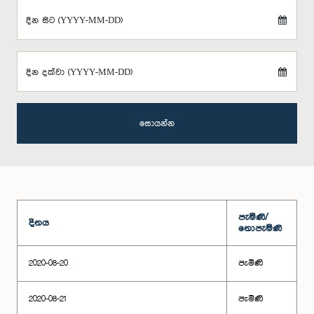
දින සිට (YYYY-MM-DD)
දින දක්වා (YYYY-MM-DD)
සොයන්න
පැමිණි/
දිනය
නොපැමිණි
2020-08-20
පැමිණි
2020-08-21
පැමිණි