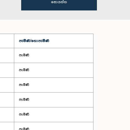
සොයන්න
පැමිණි/නොපැමිණි
පැමිණි
පැමිණි
පැමිණි
පැමිණි
පැමිණි
පැමිණි