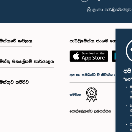
මේන්තුවේ කටයුතු
පාර්ලිමේන්තු ජංගම යෙදුම
මේන්තු මහලේකම් කාර්යාලය
අප
අප හා සම්බන්ධ වී සිටින්න :
"හරි
මේන්තුව සජීවීව
ස
අ
සම්මාන
න
ද
ක
පෞද්ගලිකත්ව ප්‍රතිපත්තිය
ස
ප
අ