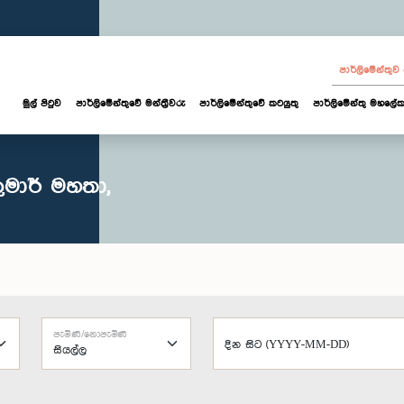
පාර්ලි‌මේන්තු
මුල් පිටුව
පාර්ලි‌මේන්තුවේ මන්ත්‍රීවරු
පාර්ලිමේන්තුවේ කටයුතු
පාර්ලිමේන්තු මහලේක
ුමාර් මහතා,
පැමිණි/නොපැමිණි
දින සිට (YYYY-MM-DD)