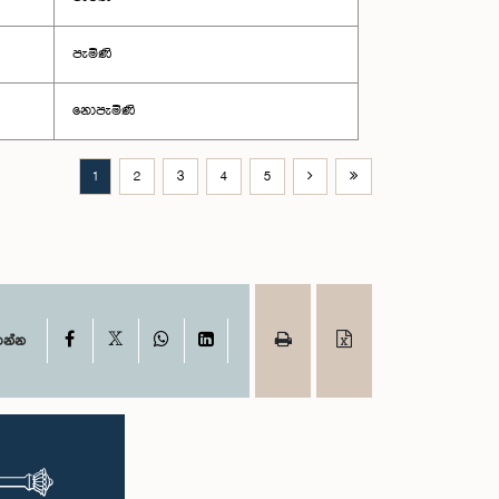
පැමිණි
නොපැමිණි
1
2
3
4
5
X
Facebook
WhatsApp
LinkedIn
ගන්න