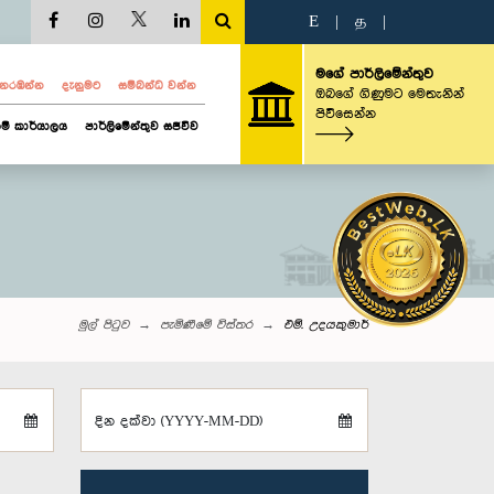
E
|
த
|
මගේ පාර්ලිමේන්තුව
ව නරඹන්න
දැනුමට
සම්බන්ධ වන්න
ඔබගේ ගිණුමට මෙතැනින්
පිවිසෙන්න
ම් කාර්යාලය
පාර්ලිමේන්තුව සජීවීව
මුල් පිටුව
පැමිණීමේ විස්තර
එම්. උදයකුමාර්
දින දක්වා (YYYY-MM-DD)