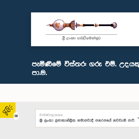
පැමිණීමේ විස්තර: ගරු එම්. උදයක
පා.ම.
ව්‍යවස්ථාදායකය
02