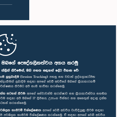
ි ඔබගේ පෞද්ගලිකත්වය අගය කරමු
" ක්ලික් කිරීමෙන්, ඔබ පහත සඳහන් දේට එකඟ වේ:
ැසි ලුහුබැඳීම (Session Tracking):
පහසු සහ වඩාත් පුද්ගලාරෝපිත
ත්දැකීමක් ලබාදීම සඳහා අපගේ වෙබ් අඩවියේ ඔබගේ ක්‍රියාකාරකම්
ිරීක්ෂණය කිරීමට අපි සැසි භාවිතා කරන්නෙමු.
ත්ත සටහන් කිරීම:
අපගේ සේවාවන්හි ආරක්ෂාව සහ ක්‍රියාකාරීත්වය සහතික
ිරීම සඳහා අපි ඔබගේ IP ලිපිනය, උපාංග විස්තර සහ අනෙකුත් අදාළ දත්ත
ටහන් කරගන්නෙමු.
රිශීලක හැසිරීම් විශ්ලේෂණය:
අපගේ වෙබ් අඩවිය වැඩිදියුණු කිරීම සඳහා
පි පරිශීලක හැසිරීම විශ්ලේෂණය කරන්නෙමු. ඒ සඳහා අපගේ වෙබ් අඩවිය