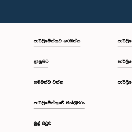
පාර්ලි‌මේන්තුව නරඹන්න
පාර්ලි
දැනුමට
පාර්ලි
සම්බන්ධ වන්න
පාර්ලි
පාර්ලි‌මේන්තුවේ මන්ත්‍රීවරු
මුල් පිටුව