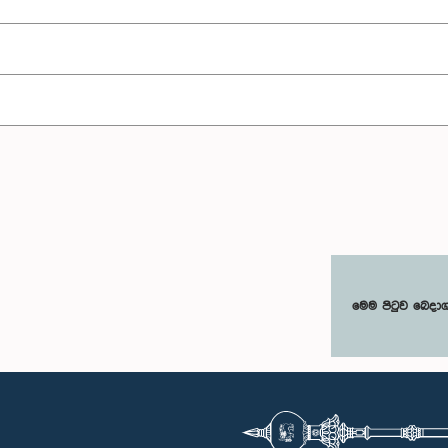
මෙම පිටුව බෙදා