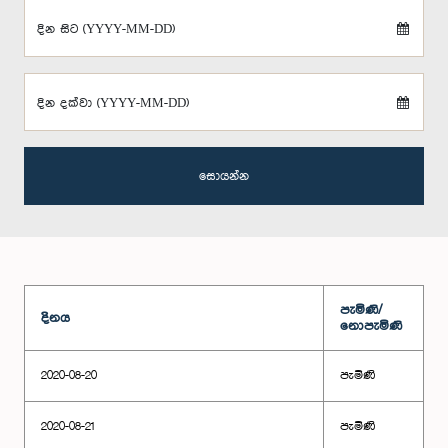
දින සිට (YYYY-MM-DD)
දින දක්වා (YYYY-MM-DD)
සොයන්න
පැමිණි/
දිනය
නොපැමිණි
2020-08-20
පැමිණි
2020-08-21
පැමිණි