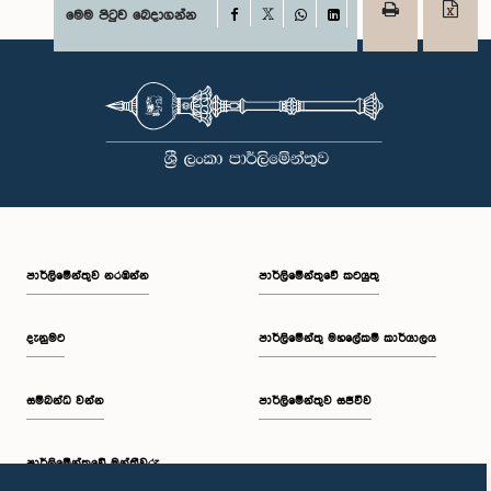
Facebook
මෙම පිටුව බෙදාගන්න
X
WhatsApp
LinkedIn
පාර්ලි‌මේන්තුව නරඹන්න
පාර්ලිමේන්තුවේ කටයුතු
දැනුමට
පාර්ලිමේන්තු මහලේකම් කාර්යාලය
සම්බන්ධ වන්න
පාර්ලිමේන්තුව සජීවීව
පාර්ලි‌මේන්තුවේ මන්ත්‍රීවරු