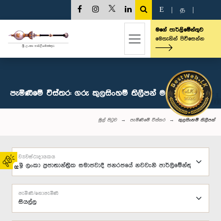
E
|
த
|
මගේ පාර්ලිමේන්තුව
මෙතැනින් පිවිසෙන්න
පැමිණීමේ විස්තර: ගරු කුලසිංහම් තිලීපන් මහතා, පා.ම.
මුල් පිටුව
පැමිණීමේ විස්තර
කුලසිංහම් තිලීපන්
ව්‍යවස්ථාදායකය
02
පැමිණි/නොපැමිණි