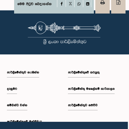
Facebook
මෙම පිටුව බෙදාගන්න
X
WhatsApp
LinkedIn
පාර්ලි‌මේන්තුව නරඹන්න
පාර්ලිමේන්තුවේ කටයුතු
දැනුමට
පාර්ලිමේන්තු මහලේකම් කාර්යාලය
සම්බන්ධ වන්න
පාර්ලිමේන්තුව සජීවීව
පාර්ලි‌මේන්තුවේ මන්ත්‍රීවරු