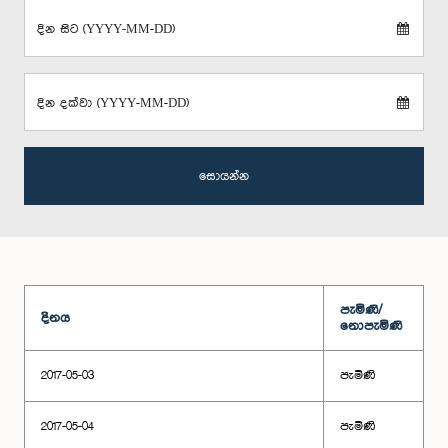
දින සිට (YYYY-MM-DD)
දින දක්වා (YYYY-MM-DD)
සොයන්න
පැමිණි/
දිනය
නොපැමිණි
2017-05-03
පැමිණි
2017-05-04
පැමිණි