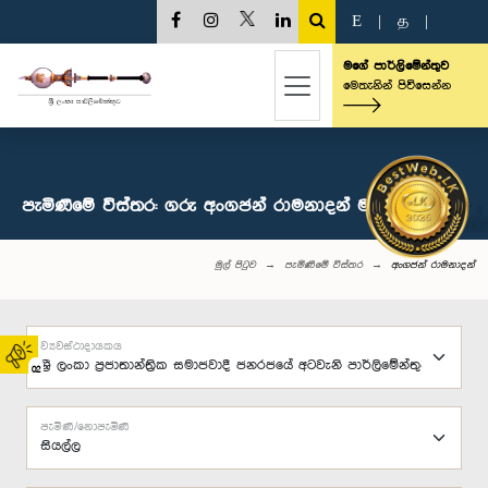
E
|
த
|
මගේ පාර්ලිමේන්තුව
මෙතැනින් පිවිසෙන්න
පැමිණීමේ විස්තර: ගරු අංගජන් රාමනාදන් මහතා, පා.ම.
මුල් පිටුව
පැමිණීමේ විස්තර
අංගජන් රාමනාදන්
ව්‍යවස්ථාදායකය
02
පැමිණි/නොපැමිණි