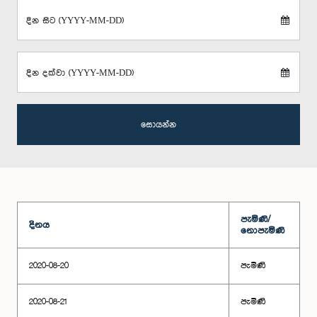
දින සිට (YYYY-MM-DD)
දින දක්වා (YYYY-MM-DD)
සොයන්න
පැමිණි/
දිනය
නොපැමිණි
2020-08-20
පැමිණි
2020-08-21
පැමිණි