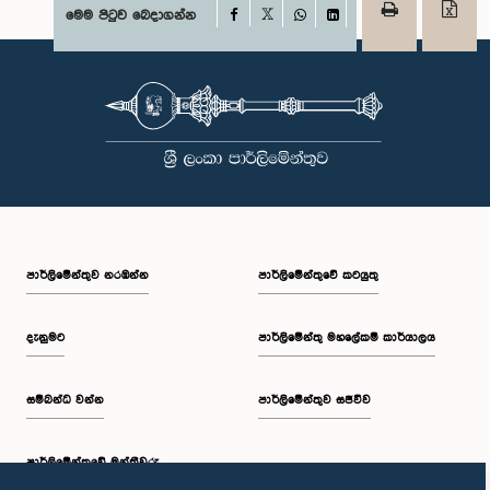
Facebook
මෙම පිටුව බෙදාගන්න
X
WhatsApp
LinkedIn
පාර්ලි‌මේන්තුව නරඹන්න
පාර්ලිමේන්තුවේ කටයුතු
දැනුමට
පාර්ලිමේන්තු මහලේකම් කාර්යාලය
සම්බන්ධ වන්න
පාර්ලිමේන්තුව සජීවීව
පාර්ලි‌මේන්තුවේ මන්ත්‍රීවරු