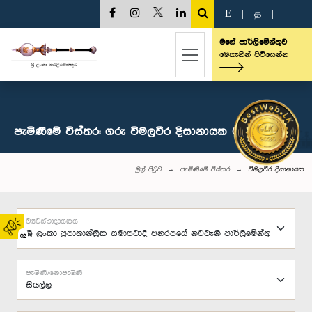
E
|
த
|
මගේ පාර්ලිමේන්තුව
මෙතැනින් පිවිසෙන්න
පැමිණීමේ විස්තර: ගරු විමලවීර දිසානායක මහතා, පා.ම.
මුල් පිටුව
පැමිණීමේ විස්තර
විමලවීර දිසානායක
ව්‍යවස්ථාදායකය
02
පැමිණි/නොපැමිණි