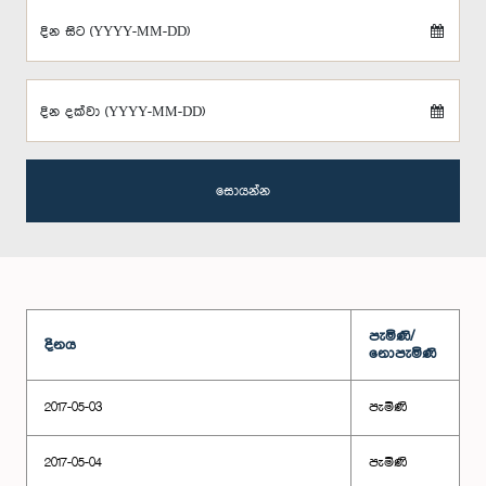
දින සිට (YYYY-MM-DD)
දින දක්වා (YYYY-MM-DD)
සොයන්න
පැමිණි/
දිනය
නොපැමිණි
2017-05-03
පැමිණි
2017-05-04
පැමිණි