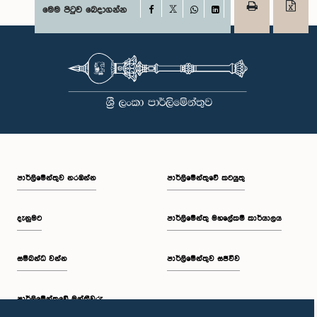
Facebook
මෙම පිටුව බෙදාගන්න
X
WhatsApp
LinkedIn
පාර්ලි‌මේන්තුව නරඹන්න
පාර්ලිමේන්තුවේ කටයුතු
දැනුමට
පාර්ලිමේන්තු මහලේකම් කාර්යාලය
සම්බන්ධ වන්න
පාර්ලිමේන්තුව සජීවීව
පාර්ලි‌මේන්තුවේ මන්ත්‍රීවරු