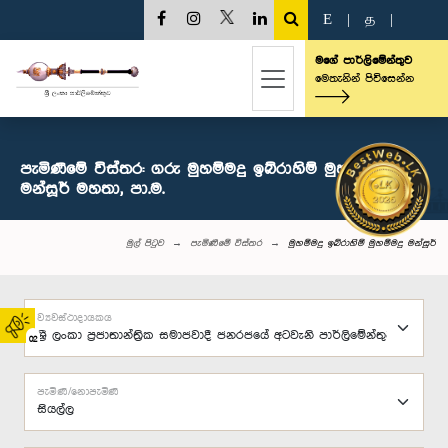
E
|
த
|
මගේ පාර්ලිමේන්තුව
මෙතැනින් පිවිසෙන්න
පැමිණීමේ විස්තර: ගරු මුහම්මදු ඉබ්රාහිම් මුහම්මදු
මන්සූර් මහතා, පා.ම.
මුල් පිටුව
පැමිණීමේ විස්තර
මුහම්මදු ඉබ්රාහිම් මුහම්මදු මන්සූර්
ව්‍යවස්ථාදායකය
02
පැමිණි/නොපැමිණි