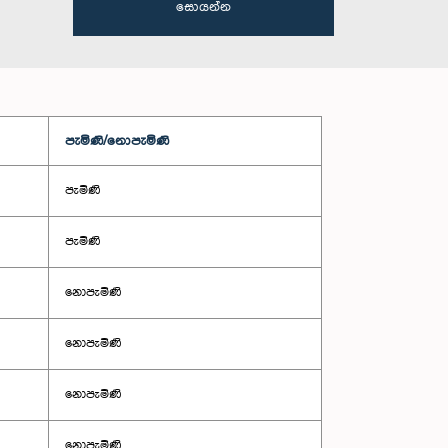
සොයන්න
පැමිණි/නොපැමිණි
පැමිණි
පැමිණි
නොපැමිණි
නොපැමිණි
නොපැමිණි
නොපැමිණි