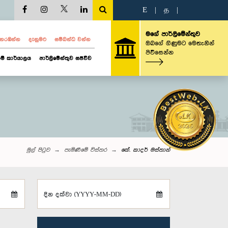
E
|
த
|
මගේ පාර්ලිමේන්තුව
ව නරඹන්න
දැනුමට
සම්බන්ධ වන්න
ඔබගේ ගිණුමට මෙතැනින්
පිවිසෙන්න
ම් කාර්යාලය
පාර්ලිමේන්තුව සජීවීව
මුල් පිටුව
පැමිණීමේ විස්තර
‍කේ. කාදර් මස්තාන්
දින දක්වා (YYYY-MM-DD)