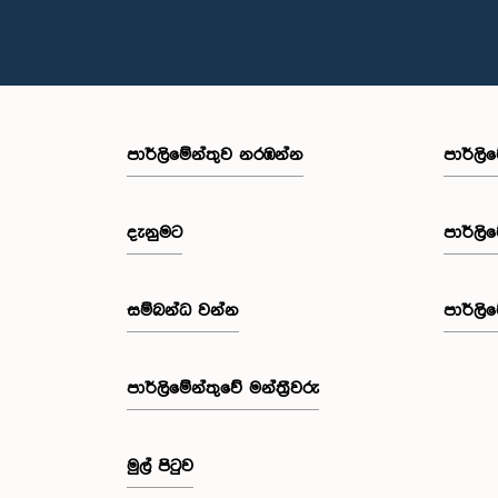
පාර්ලි‌මේන්තුව නරඹන්න
පාර්ලි
දැනුමට
පාර්ලි
සම්බන්ධ වන්න
පාර්ලි
පාර්ලි‌මේන්තුවේ මන්ත්‍රීවරු
මුල් පිටුව