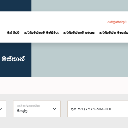
පාර්ලි‌මේන්තු
මුල් පිටුව
පාර්ලි‌මේන්තුවේ මන්ත්‍රීවරු
පාර්ලිමේන්තුවේ කටයුතු
පාර්ලිමේන්තු මහලේක
 මස්තාන්
පැමිණි/නොපැමිණි
දින සිට (YYYY-MM-DD)