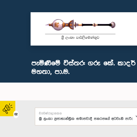
පැමිණීමේ විස්තර: ගරු ‍කේ. කාදර්
මහතා, පා.ම.
ව්‍යවස්ථාදායකය
02