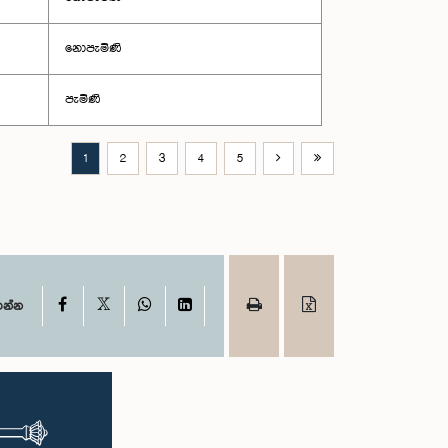
නොපැමිණි
පැමිණි
1
2
3
4
5
X
Facebook
WhatsApp
LinkedIn
ගන්න