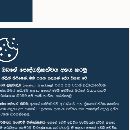
ි ඔබගේ පෞද්ගලිකත්වය අගය කරමු
" ක්ලික් කිරීමෙන්, ඔබ පහත සඳහන් දේට එකඟ වේ:
ැසි ලුහුබැඳීම (Session Tracking):
පහසු සහ වඩාත් පුද්ගලාරෝපිත
ත්දැකීමක් ලබාදීම සඳහා අපගේ වෙබ් අඩවියේ ඔබගේ ක්‍රියාකාරකම්
ිරීක්ෂණය කිරීමට අපි සැසි භාවිතා කරන්නෙමු.
ත්ත සටහන් කිරීම:
අපගේ සේවාවන්හි ආරක්ෂාව සහ ක්‍රියාකාරීත්වය සහතික
ිරීම සඳහා අපි ඔබගේ IP ලිපිනය, උපාංග විස්තර සහ අනෙකුත් අදාළ දත්ත
ටහන් කරගන්නෙමු.
රිශීලක හැසිරීම් විශ්ලේෂණය:
අපගේ වෙබ් අඩවිය වැඩිදියුණු කිරීම සඳහා
පි පරිශීලක හැසිරීම විශ්ලේෂණය කරන්නෙමු. ඒ සඳහා අපගේ වෙබ් අඩවිය