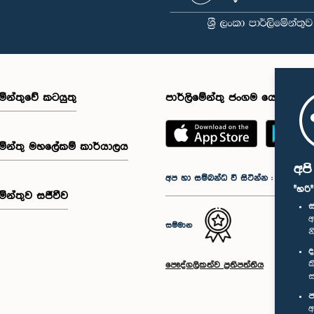
මේන්තුවේ කටයුතු
පාර්ලිමේන්තු ජංගම යෙදුම
මේන්තු මහලේකම් කාර්යාලය
අප
අප හා සම්බන්ධ වී සිටින්න :
"හරි
මේන්තුව සජීවීව
ස
අ
සම්මාන
න
ද
ක
පෞද්ගලිකත්ව ප්‍රතිපත්තිය
ස
ප
අ