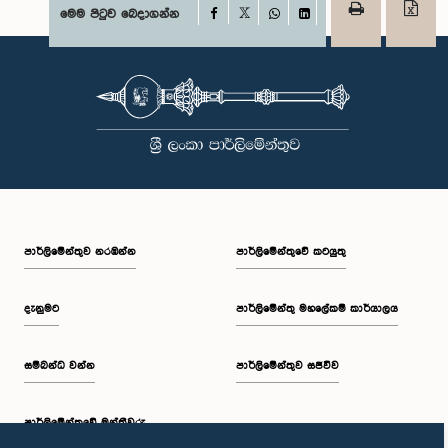
Facebook
මෙම පිටුව බෙදාගන්න
X
WhatsApp
LinkedIn
පාර්ලි‌මේන්තුව නරඹන්න
පාර්ලිමේන්තුවේ කටයුතු
දැනුමට
පාර්ලිමේන්තු මහලේකම් කාර්යාලය
සම්බන්ධ වන්න
පාර්ලිමේන්තුව සජීවීව
පාර්ලි‌මේන්තුවේ මන්ත්‍රීවරු