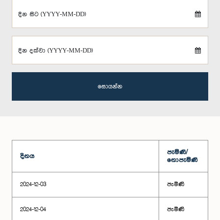
දින සිට (YYYY-MM-DD)
දින දක්වා (YYYY-MM-DD)
සොයන්න
පැමිණි/
දිනය
නොපැමිණි
2024-12-03
පැමිණි
2024-12-04
පැමිණි