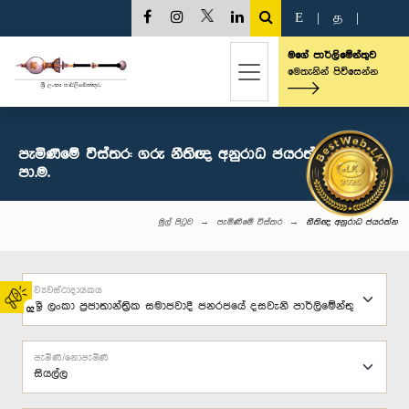
E
|
த
|
මගේ පාර්ලිමේන්තුව
මෙතැනින් පිවිසෙන්න
පැමිණීමේ විස්තර: ගරු නීතිඥ අනුරාධ ජයරත්න මහතා,
පා.ම.
මුල් පිටුව
පැමිණීමේ විස්තර
නීතිඥ අනුරාධ ජයරත්න
ව්‍යවස්ථාදායකය
02
පැමිණි/නොපැමිණි