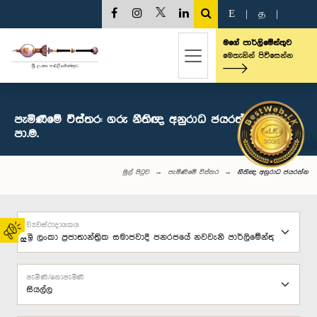
E
|
த
|
මගේ පාර්ලිමේන්තුව
මෙතැනින් පිවිසෙන්න
පැමිණීමේ විස්තර: ගරු නීතිඥ අනුරාධ ජයරත්න මහතා,
පා.ම.
මුල් පිටුව
පැමිණීමේ විස්තර
නීතිඥ අනුරාධ ජයරත්න
ව්‍යවස්ථාදායකය
02
පැමිණි/නොපැමිණි