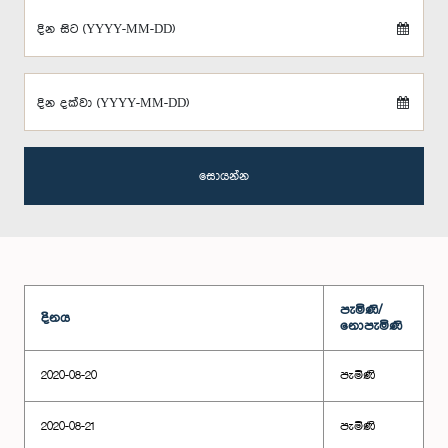
දින සිට (YYYY-MM-DD)
දින දක්වා (YYYY-MM-DD)
සොයන්න
පැමිණි/
දිනය
නොපැමිණි
2020-08-20
පැමිණි
2020-08-21
පැමිණි