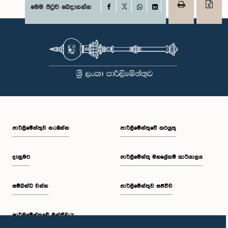
Facebook
මෙම පිටුව බෙදාගන්න
X
WhatsApp
LinkedIn
පාර්ලි‌මේන්තුව නරඹන්න
පාර්ලිමේන්තුවේ කටයුතු
දැනුමට
පාර්ලිමේන්තු මහලේකම් කාර්යාලය
සම්බන්ධ වන්න
පාර්ලිමේන්තුව සජීවීව
පාර්ලි‌මේන්තුවේ මන්ත්‍රීවරු