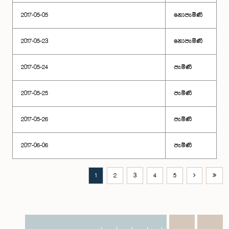
2017-05-05
නොපැමිණි
2017-05-23
නොපැමිණි
2017-05-24
පැමිණි
2017-05-25
පැමිණි
2017-05-26
පැමිණි
2017-06-06
පැමිණි
1
2
3
4
5