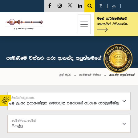
E
|
த
|
මගේ පාර්ලිමේන්තුව
මෙතැනින් පිවිසෙන්න
පැමිණීමේ විස්තර: ගරු ආනන්ද අලුත්ගමගේ මහතා, පා.ම.
මුල් පිටුව
පැමිණීමේ විස්තර
ආනන්ද අලුත්ගමගේ
ව්‍යවස්ථාදායකය
02
පැමිණි/නොපැමිණි