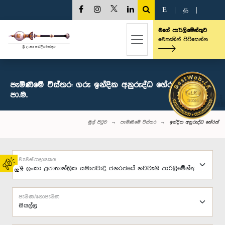
E
|
த
|
මගේ පාර්ලිමේන්තුව
මෙතැනින් පිවිසෙන්න
පැමිණීමේ විස්තර: ගරු ඉන්දික අනුරුද්ධ හේරත් මහතා,
පා.ම.
මුල් පිටුව
පැමිණීමේ විස්තර
ඉන්දික අනුරුද්ධ හේරත්
ව්‍යවස්ථාදායකය
02
පැමිණි/නොපැමිණි