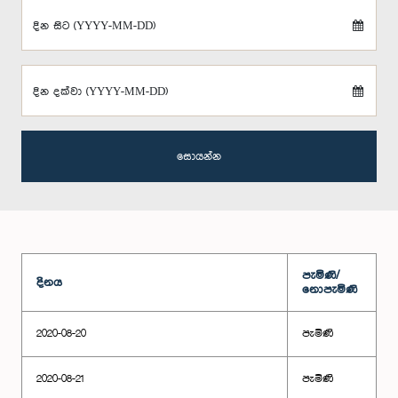
දින සිට (YYYY-MM-DD)
දින දක්වා (YYYY-MM-DD)
සොයන්න
පැමිණි/
දිනය
නොපැමිණි
2020-08-20
පැමිණි
2020-08-21
පැමිණි