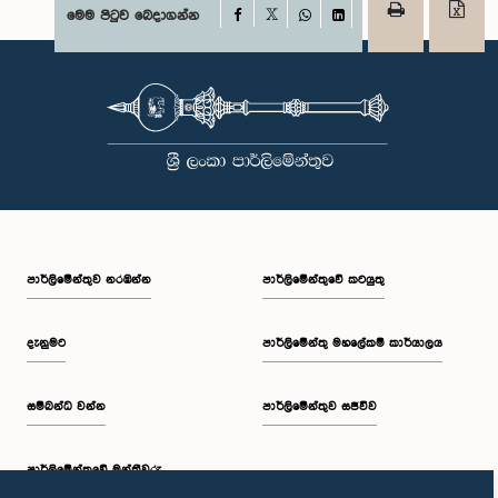
Facebook
මෙම පිටුව බෙදාගන්න
X
WhatsApp
LinkedIn
පාර්ලි‌මේන්තුව නරඹන්න
පාර්ලිමේන්තුවේ කටයුතු
දැනුමට
පාර්ලිමේන්තු මහලේකම් කාර්යාලය
සම්බන්ධ වන්න
පාර්ලිමේන්තුව සජීවීව
පාර්ලි‌මේන්තුවේ මන්ත්‍රීවරු