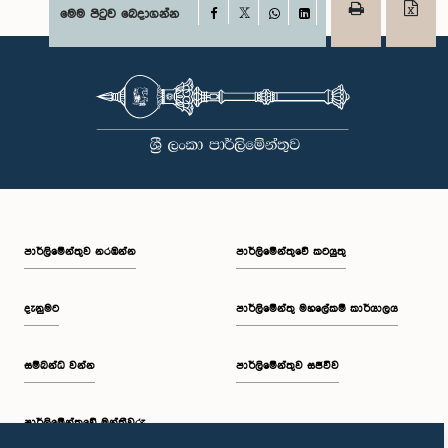
Facebook
මෙම පිටුව බෙදාගන්න
X
WhatsApp
LinkedIn
පාර්ලි‌මේන්තුව නරඹන්න
පාර්ලිමේන්තුවේ කටයුතු
දැනුමට
පාර්ලිමේන්තු මහලේකම් කාර්යාලය
සම්බන්ධ වන්න
පාර්ලිමේන්තුව සජීවීව
පාර්ලි‌මේන්තුවේ මන්ත්‍රීවරු