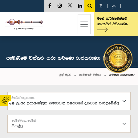
E
|
த
|
මගේ පාර්ලිමේන්තුව
මෙතැනින් පිවිසෙන්න
පැමිණීමේ විස්තර: ගරු හර්ෂණ රාජකරුණා මහතා, පා.ම.
මුල් පිටුව
පැමිණීමේ විස්තර
හර්ෂණ රාජකරුණා
ව්‍යවස්ථාදායකය
02
පැමිණි/නොපැමිණි