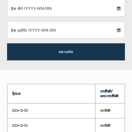
දින සිට (YYYY-MM-DD)
දින දක්වා (YYYY-MM-DD)
සොයන්න
පැමිණි/
දිනය
නොපැමිණි
2024-12-03
පැමිණි
2024-12-04
පැමිණි