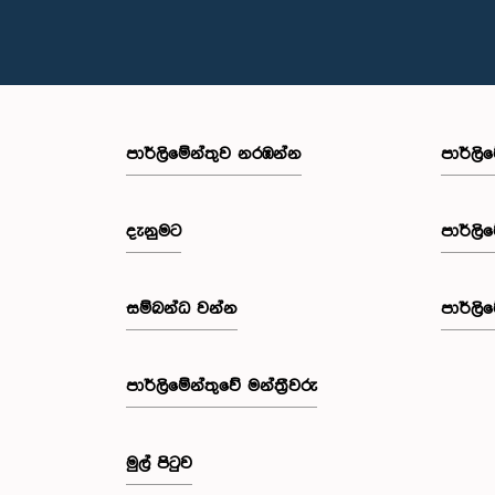
පාර්ලි‌මේන්තුව නරඹන්න
පාර්ලි
දැනුමට
පාර්ලි
සම්බන්ධ වන්න
පාර්ලි
පාර්ලි‌මේන්තුවේ මන්ත්‍රීවරු
මුල් පිටුව