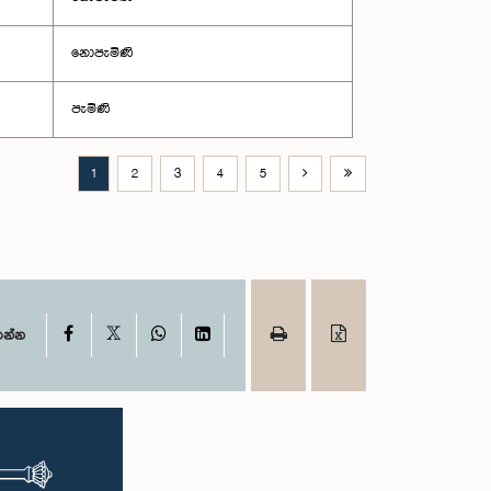
නොපැමිණි
පැමිණි
1
2
3
4
5
X
Facebook
WhatsApp
LinkedIn
ගන්න