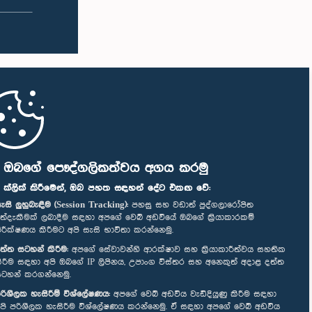
ි ඔබගේ පෞද්ගලිකත්වය අගය කරමු
" ක්ලික් කිරීමෙන්, ඔබ පහත සඳහන් දේට එකඟ වේ:
ැසි ලුහුබැඳීම (Session Tracking):
පහසු සහ වඩාත් පුද්ගලාරෝපිත
ත්දැකීමක් ලබාදීම සඳහා අපගේ වෙබ් අඩවියේ ඔබගේ ක්‍රියාකාරකම්
ිරීක්ෂණය කිරීමට අපි සැසි භාවිතා කරන්නෙමු.
ත්ත සටහන් කිරීම:
අපගේ සේවාවන්හි ආරක්ෂාව සහ ක්‍රියාකාරීත්වය සහතික
ිරීම සඳහා අපි ඔබගේ IP ලිපිනය, උපාංග විස්තර සහ අනෙකුත් අදාළ දත්ත
ටහන් කරගන්නෙමු.
රිශීලක හැසිරීම් විශ්ලේෂණය:
අපගේ වෙබ් අඩවිය වැඩිදියුණු කිරීම සඳහා
පි පරිශීලක හැසිරීම විශ්ලේෂණය කරන්නෙමු. ඒ සඳහා අපගේ වෙබ් අඩවිය