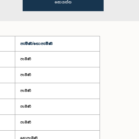
සොයන්න
පැමිණි/නොපැමිණි
පැමිණි
පැමිණි
පැමිණි
පැමිණි
පැමිණි
නොපැමිණි