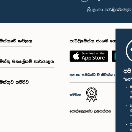
මේන්තුවේ කටයුතු
පාර්ලිමේන්තු ජංගම යෙදුම
මේන්තු මහලේකම් කාර්යාලය
අප
අප හා සම්බන්ධ වී සිටින්න :
"හරි
මේන්තුව සජීවීව
ස
අ
සම්මාන
න
ද
ක
පෞද්ගලිකත්ව ප්‍රතිපත්තිය
ස
ප
අ