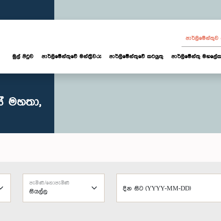
පාර්ලි‌මේන්තු
මුල් පිටුව
පාර්ලි‌මේන්තුවේ මන්ත්‍රීවරු
පාර්ලිමේන්තුවේ කටයුතු
පාර්ලිමේන්තු මහලේක
ස් මහතා,
පැමිණි/නොපැමිණි
දින සිට (YYYY-MM-DD)