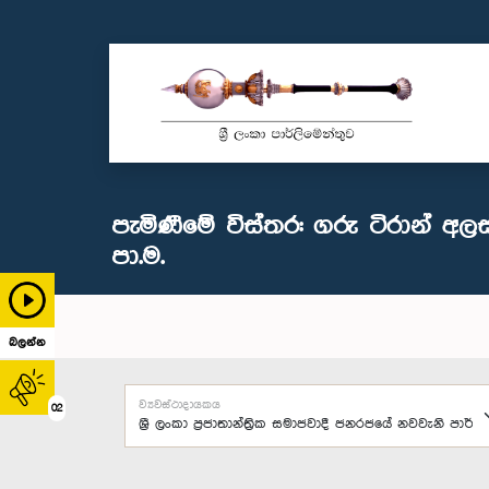
පැමිණීමේ විස්තර: ගරු ටිරාන් අල
පා.ම.
බලන්න
ව්‍යවස්ථාදායකය
02