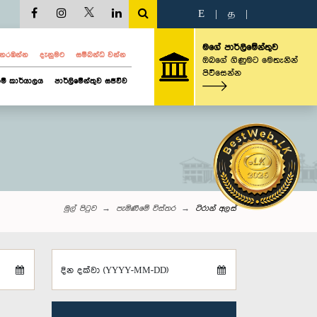
E
|
த
|
මගේ පාර්ලිමේන්තුව
ව නරඹන්න
දැනුමට
සම්බන්ධ වන්න
ඔබගේ ගිණුමට මෙතැනින්
පිවිසෙන්න
ම් කාර්යාලය
පාර්ලිමේන්තුව සජීවීව
මුල් පිටුව
පැමිණීමේ විස්තර
ටිරාන් අලස්
දින දක්වා (YYYY-MM-DD)