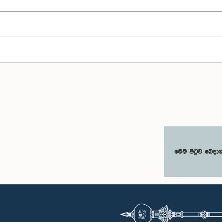
මෙම පිටුව බෙදා