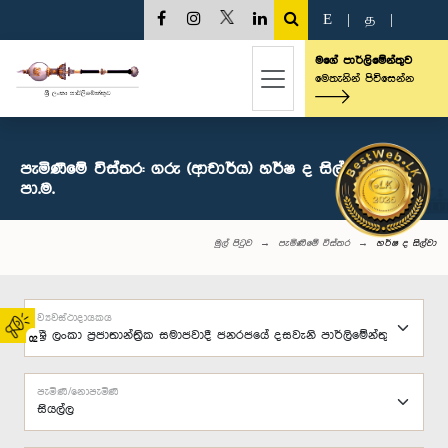
E
|
த
|
මගේ පාර්ලිමේන්තුව
මෙතැනින් පිවිසෙන්න
පැමිණීමේ විස්තර: ගරු (ආචාර්ය) හර්ෂ ද සිල්වා මහතා,
පා.ම.
මුල් පිටුව
පැමිණීමේ විස්තර
හර්ෂ ද සිල්වා
ව්‍යවස්ථාදායකය
02
පැමිණි/නොපැමිණි