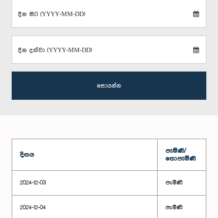
දින සිට (YYYY-MM-DD)
දින දක්වා (YYYY-MM-DD)
සොයන්න
පැමිණි/
දිනය
නොපැමිණි
2024-12-03
පැමිණි
2024-12-04
පැමිණි