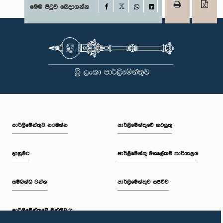
Facebook
මෙම පිටුව බෙදාගන්න
X
WhatsApp
LinkedIn
පාර්ලි‌මේන්තුව නරඹන්න
පාර්ලිමේන්තුවේ කටයුතු
දැනුමට
පාර්ලිමේන්තු මහලේකම් කාර්යාලය
සම්බන්ධ වන්න
පාර්ලිමේන්තුව සජීවීව
පාර්ලි‌මේන්තුවේ මන්ත්‍රීවරු