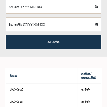
දින සිට (YYYY-MM-DD)
දින දක්වා (YYYY-MM-DD)
සොයන්න
පැමිණි/
දිනය
නොපැමිණි
2020-08-20
පැමිණි
2020-08-21
පැමිණි