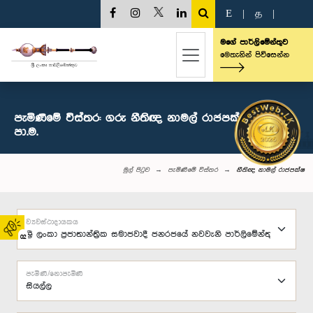
E
|
த
|
මගේ පාර්ලිමේන්තුව
මෙතැනින් පිවිසෙන්න
පැමිණීමේ විස්තර: ගරු නීතිඥ නාමල් රාජපක්ෂ මහතා,
පා.ම.
මුල් පිටුව
පැමිණීමේ විස්තර
නීතිඥ නාමල් රාජපක්ෂ
ව්‍යවස්ථාදායකය
02
පැමිණි/නොපැමිණි