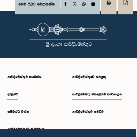
Facebook
මෙම පිටුව බෙදාගන්න
X
WhatsApp
LinkedIn
පාර්ලි‌මේන්තුව නරඹන්න
පාර්ලිමේන්තුවේ කටයුතු
දැනුමට
පාර්ලිමේන්තු මහලේකම් කාර්යාලය
සම්බන්ධ වන්න
පාර්ලිමේන්තුව සජීවීව
පාර්ලි‌මේන්තුවේ මන්ත්‍රීවරු