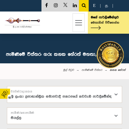
E
|
த
|
මගේ පාර්ලිමේන්තුව
මෙතැනින් පිවිසෙන්න
පැමිණීමේ විස්තර: ගරු කනක හේරත් මහතා, පා.ම.
මුල් පිටුව
පැමිණීමේ විස්තර
කනක හේරත්
ව්‍යවස්ථාදායකය
02
පැමිණි/නොපැමිණි