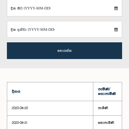
දින සිට (YYYY-MM-DD)
දින දක්වා (YYYY-MM-DD)
සොයන්න
පැමිණි/
දිනය
නොපැමිණි
2020-08-20
පැමිණි
2020-08-21
නොපැමිණි