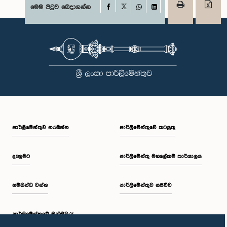
Facebook
මෙම පිටුව බෙදාගන්න
X
WhatsApp
LinkedIn
පාර්ලි‌මේන්තුව නරඹන්න
පාර්ලිමේන්තුවේ කටයුතු
දැනුමට
පාර්ලිමේන්තු මහලේකම් කාර්යාලය
සම්බන්ධ වන්න
පාර්ලිමේන්තුව සජීවීව
පාර්ලි‌මේන්තුවේ මන්ත්‍රීවරු