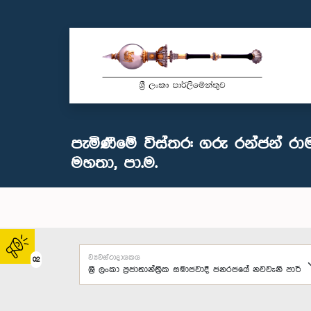
පැමිණීමේ විස්තර: ගරු රන්ජන් ර
මහතා, පා.ම.
ව්‍යවස්ථාදායකය
02