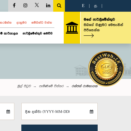
E
|
த
|
මගේ පාර්ලිමේන්තුව
ව නරඹන්න
දැනුමට
සම්බන්ධ වන්න
ඔබගේ ගිණුමට මෙතැනින්
පිවිසෙන්න
ම් කාර්යාලය
පාර්ලිමේන්තුව සජීවීව
මුල් පිටුව
පැමිණීමේ විස්තර
රන්ජන් රාමනායක
දින දක්වා (YYYY-MM-DD)