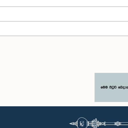
මෙම පිටුව බෙදා