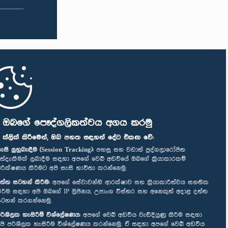
ි ඔබගේ පෞද්ගලිකත්වය අගය කරමු
" ක්ලික් කිරීමෙන්, ඔබ පහත සඳහන් දේට එකඟ වේ:
ැසි ලුහුබැඳීම (Session Tracking):
පහසු සහ වඩාත් පුද්ගලාරෝපිත
ත්දැකීමක් ලබාදීම සඳහා අපගේ වෙබ් අඩවියේ ඔබගේ ක්‍රියාකාරකම්
ිරීක්ෂණය කිරීමට අපි සැසි භාවිතා කරන්නෙමු.
ත්ත සටහන් කිරීම:
අපගේ සේවාවන්හි ආරක්ෂාව සහ ක්‍රියාකාරීත්වය සහතික
ිරීම සඳහා අපි ඔබගේ IP ලිපිනය, උපාංග විස්තර සහ අනෙකුත් අදාළ දත්ත
ටහන් කරගන්නෙමු.
රිශීලක හැසිරීම් විශ්ලේෂණය:
අපගේ වෙබ් අඩවිය වැඩිදියුණු කිරීම සඳහා
පි පරිශීලක හැසිරීම විශ්ලේෂණය කරන්නෙමු. ඒ සඳහා අපගේ වෙබ් අඩවිය