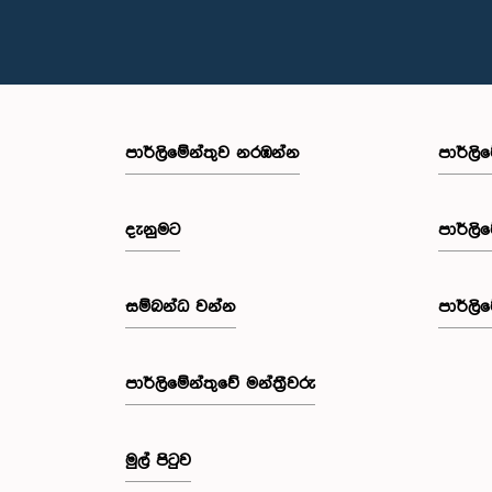
පාර්ලි‌මේන්තුව නරඹන්න
පාර්ලි
දැනුමට
පාර්ලි
සම්බන්ධ වන්න
පාර්ලි
පාර්ලි‌මේන්තුවේ මන්ත්‍රීවරු
මුල් පිටුව