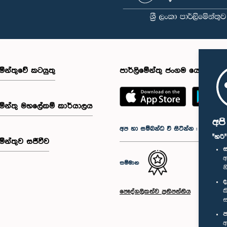
මේන්තුවේ කටයුතු
පාර්ලිමේන්තු ජංගම යෙදුම
මේන්තු මහලේකම් කාර්යාලය
අප
අප හා සම්බන්ධ වී සිටින්න :
"හරි
මේන්තුව සජීවීව
ස
අ
සම්මාන
න
ද
ක
පෞද්ගලිකත්ව ප්‍රතිපත්තිය
ස
ප
අ