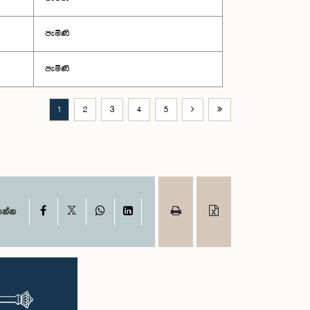
පැමිණි
පැමිණි
1
2
3
4
5
X
Facebook
WhatsApp
LinkedIn
ගන්න