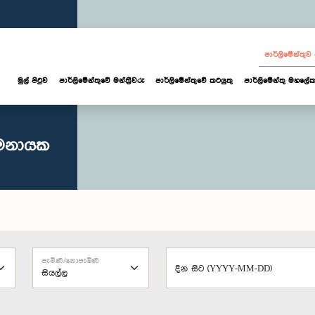
පාර්ලි‌මේන්තු
මුල් පිටුව
පාර්ලි‌මේන්තුවේ මන්ත්‍රීවරු
පාර්ලිමේන්තුවේ කටයුතු
පාර්ලිමේන්තු මහලේක
ාමනායක
පැමිණි/නොපැමිණි
දින සිට (YYYY-MM-DD)