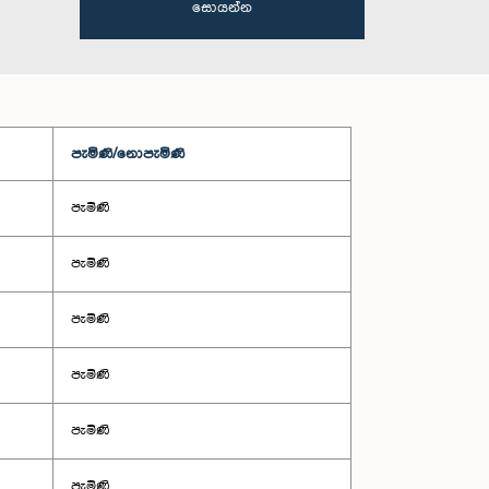
සොයන්න
පැමිණි/නොපැමිණි
පැමිණි
පැමිණි
පැමිණි
පැමිණි
පැමිණි
පැමිණි