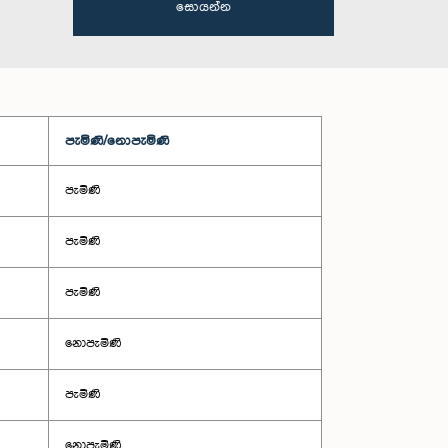
සොයන්න
පැමිණි/නොපැමිණි
පැමිණි
පැමිණි
පැමිණි
නොපැමිණි
පැමිණි
නොපැමිණි