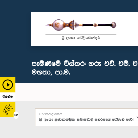
පැමිණීමේ විස්තර: ගරු එච්. එම්. එම
මහතා, පා.ම.
බලන්න
ව්‍යවස්ථාදායකය
02