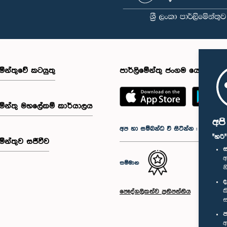
මේන්තුවේ කටයුතු
පාර්ලිමේන්තු ජංගම යෙදුම
මේන්තු මහලේකම් කාර්යාලය
අප
අප හා සම්බන්ධ වී සිටින්න :
"හරි
මේන්තුව සජීවීව
ස
අ
සම්මාන
න
ද
ක
පෞද්ගලිකත්ව ප්‍රතිපත්තිය
ස
ප
අ