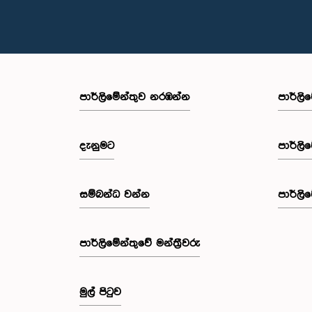
පාර්ලි‌මේන්තුව නරඹන්න
පාර්ලි
දැනුමට
පාර්ලි
සම්බන්ධ වන්න
පාර්ලි
පාර්ලි‌මේන්තුවේ මන්ත්‍රීවරු
මුල් පිටුව