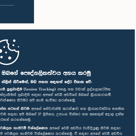
ි ඔබගේ පෞද්ගලිකත්වය අගය කරමු
" ක්ලික් කිරීමෙන්, ඔබ පහත සඳහන් දේට එකඟ වේ:
ැසි ලුහුබැඳීම (Session Tracking):
පහසු සහ වඩාත් පුද්ගලාරෝපිත
ත්දැකීමක් ලබාදීම සඳහා අපගේ වෙබ් අඩවියේ ඔබගේ ක්‍රියාකාරකම්
ිරීක්ෂණය කිරීමට අපි සැසි භාවිතා කරන්නෙමු.
ත්ත සටහන් කිරීම:
අපගේ සේවාවන්හි ආරක්ෂාව සහ ක්‍රියාකාරීත්වය සහතික
ිරීම සඳහා අපි ඔබගේ IP ලිපිනය, උපාංග විස්තර සහ අනෙකුත් අදාළ දත්ත
ටහන් කරගන්නෙමු.
රිශීලක හැසිරීම් විශ්ලේෂණය:
අපගේ වෙබ් අඩවිය වැඩිදියුණු කිරීම සඳහා
පි පරිශීලක හැසිරීම විශ්ලේෂණය කරන්නෙමු. ඒ සඳහා අපගේ වෙබ් අඩවිය