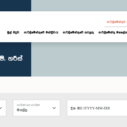
පාර්ලි‌මේන්තු
මුල් පිටුව
පාර්ලි‌මේන්තුවේ මන්ත්‍රීවරු
පාර්ලිමේන්තුවේ කටයුතු
පාර්ලිමේන්තු මහලේක
්. හරීස්
පැමිණි/නොපැමිණි
දින සිට (YYYY-MM-DD)