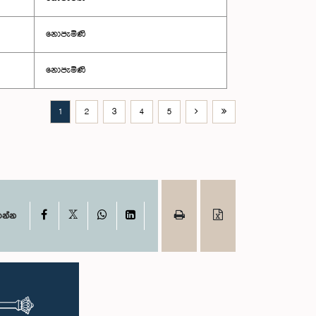
නොපැමිණි
නොපැමිණි
1
2
3
4
5
X
Facebook
WhatsApp
LinkedIn
ගන්න