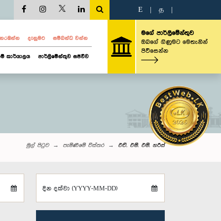
E
|
த
|
මගේ පාර්ලිමේන්තුව
ව නරඹන්න
දැනුමට
සම්බන්ධ වන්න
ඔබගේ ගිණුමට මෙතැනින්
පිවිසෙන්න
ම් කාර්යාලය
පාර්ලිමේන්තුව සජීවීව
මුල් පිටුව
පැමිණීමේ විස්තර
එච්. එම්. එම්. හරීස්
දින දක්වා (YYYY-MM-DD)