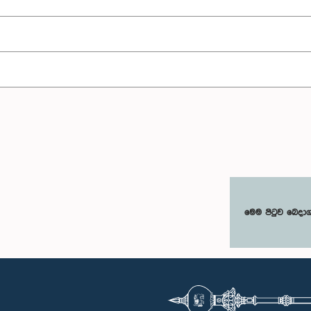
මෙම පිටුව බෙදා