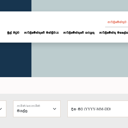
පාර්ලි‌මේන්තු
මුල් පිටුව
පාර්ලි‌මේන්තුවේ මන්ත්‍රීවරු
පාර්ලිමේන්තුවේ කටයුතු
පාර්ලිමේන්තු මහලේක
පැමිණි/නොපැමිණි
දින සිට (YYYY-MM-DD)