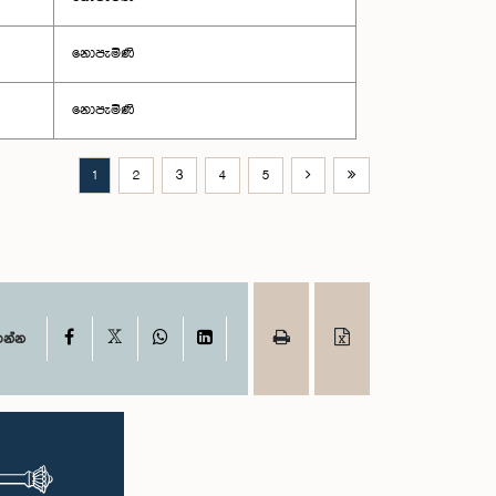
නොපැමිණි
නොපැමිණි
1
2
3
4
5
X
Facebook
WhatsApp
LinkedIn
ගන්න