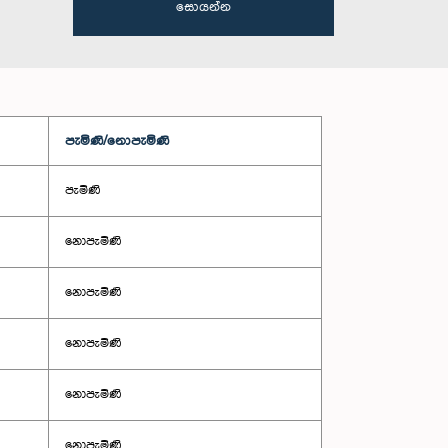
සොයන්න
පැමිණි/නොපැමිණි
පැමිණි
නොපැමිණි
නොපැමිණි
නොපැමිණි
නොපැමිණි
නොපැමිණි