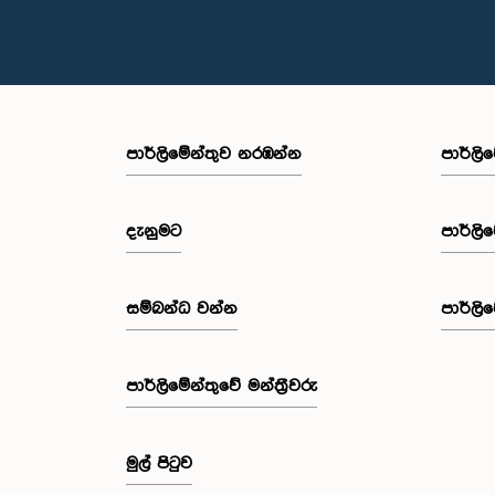
පාර්ලි‌මේන්තුව නරඹන්න
පාර්ලි
දැනුමට
පාර්ලි
සම්බන්ධ වන්න
පාර්ලි
පාර්ලි‌මේන්තුවේ මන්ත්‍රීවරු
මුල් පිටුව