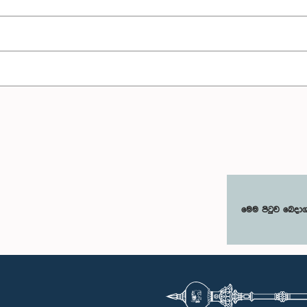
මෙම පිටුව බෙදා