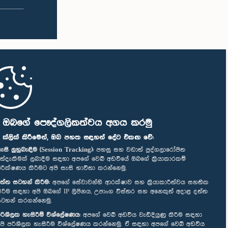
ි ඔබගේ පෞද්ගලිකත්වය අගය කරමු
" ක්ලික් කිරීමෙන්, ඔබ පහත සඳහන් දේට එකඟ වේ:
ැසි ලුහුබැඳීම (Session Tracking):
පහසු සහ වඩාත් පුද්ගලාරෝපිත
ත්දැකීමක් ලබාදීම සඳහා අපගේ වෙබ් අඩවියේ ඔබගේ ක්‍රියාකාරකම්
ිරීක්ෂණය කිරීමට අපි සැසි භාවිතා කරන්නෙමු.
ත්ත සටහන් කිරීම:
අපගේ සේවාවන්හි ආරක්ෂාව සහ ක්‍රියාකාරීත්වය සහතික
ිරීම සඳහා අපි ඔබගේ IP ලිපිනය, උපාංග විස්තර සහ අනෙකුත් අදාළ දත්ත
ටහන් කරගන්නෙමු.
රිශීලක හැසිරීම් විශ්ලේෂණය:
අපගේ වෙබ් අඩවිය වැඩිදියුණු කිරීම සඳහා
පි පරිශීලක හැසිරීම විශ්ලේෂණය කරන්නෙමු. ඒ සඳහා අපගේ වෙබ් අඩවිය