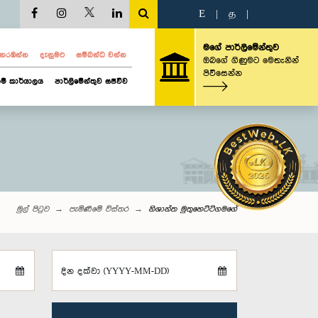
E
|
த
|
මගේ පාර්ලිමේන්තුව
ව නරඹන්න
දැනුමට
සම්බන්ධ වන්න
ඔබගේ ගිණුමට මෙතැනින්
පිවිසෙන්න
ම් කාර්යාලය
පාර්ලිමේන්තුව සජීවීව
මුල් පිටුව
පැමිණීමේ විස්තර
නිශාන්ත මුතුහෙට්ටිගමගේ
දින දක්වා (YYYY-MM-DD)