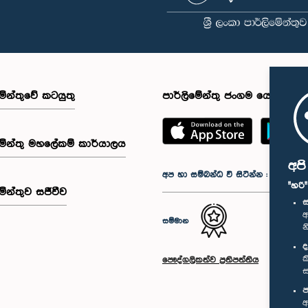
මේන්තුවේ කටයුතු
පාර්ලිමේන්තු ජංගම යෙදුම
මේන්තු මහලේකම් කාර්යාලය
අප
අප හා සම්බන්ධ වී සිටින්න :
"හරි
මේන්තුව සජීවීව
ස
අ
සම්මාන
න
ද
ක
පෞද්ගලිකත්ව ප්‍රතිපත්තිය
ස
ප
අ