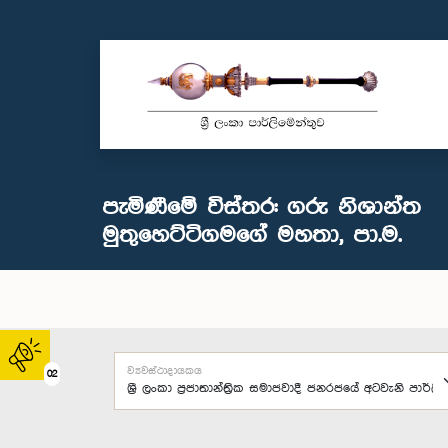
පැමිණීමේ විස්තර: ගරු නිශාන්ත
මුතුහෙට්ටිගමගේ මහතා, පා.ම.
ව්‍යවස්ථාදායකය
02